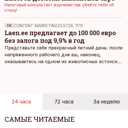
Налоговый консультант журналистам: убейте себя об
стену!
CONTENT MARKETING
23.07.26, 11:13
KM
Laen.ee предлагает до 100 000 евро
без залога под 9,9% в год
Представьте себе прекрасный летний день: после
напряженного рабочего дня вы, наконец,
оказываетесь на одном из живописных эстонских
пляжей. Температура морской воды едва
достигает 18 градусов, но вы как закаленный
предприниматель знаете, что смелость города
берет, и без долгих раздумий бросаетесь в воду.
24 часа
72 часа
За неделю
САМЫЕ ЧИТАЕМЫЕ