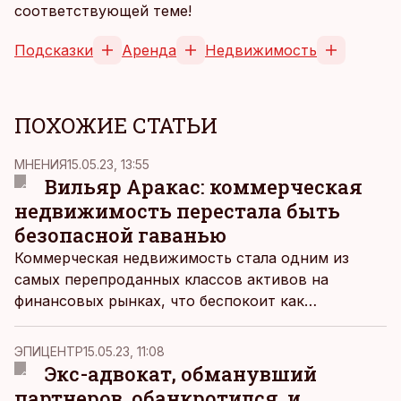
соответствующей теме!
Подсказки
Аренда
Недвижимость
ПОХОЖИЕ СТАТЬИ
MНЕНИЯ
15.05.23, 13:55
Вильяр Аракас: коммерческая
недвижимость перестала быть
безопасной гаванью
Коммерческая недвижимость стала одним из
самых перепроданных классов активов на
финансовых рынках, что беспокоит как
инвесторов, журналистов, так и центробанки,
пишет в блоге компании генеральный директор
ЭПИЦЕНТР
15.05.23, 11:08
EfTEN Capital Вильяр Аракас.
Экс-адвокат, обманувший
партнеров, обанкротился, и