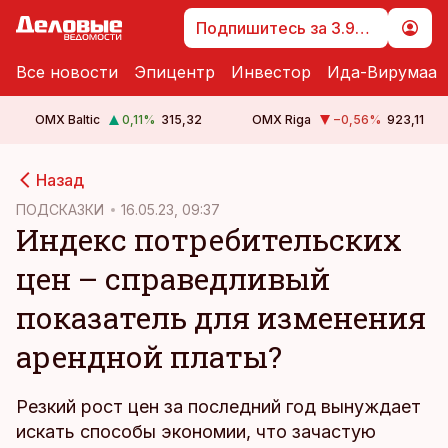
Подпишитесь за 3.99 €
Все новости
Эпицентр
Инвестор
Ида-Вирумаа
OMX Baltic
0,11
%
315,32
OMX Riga
−0,56
%
923,11
cebook
Назад
Twitter)
ПОДСКАЗКИ
16.05.23, 09:37
Индекс потребительских
kedIn
цен – справедливый
ail
показатель для изменения
k
арендной платы?
Резкий рост цен за последний год вынуждает
искать способы экономии, что зачастую