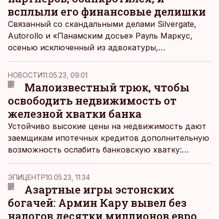
всплыли его финансовые делишки
Связанный со скандальными делами Silvergate,
Autorollo и «Панамским досье» Рауль Маркус,
осенью исключенный из адвокатуры,
обанкротился. Его сопровождают серьезные
обвинения и миллионные долговые претензии от
НОВОСТИ
11.05.23, 09:01
бывших друзей и известных кредиторов.
Малоизвестный трюк, чтобы
освободить недвижимость от
железной хватки банка
Устойчиво высокие цены на недвижимость дают
заемщикам ипотечных кредитов дополнительную
возможность ослабить банковскую хватку:
дополнительный залог, предоставленный в
качестве так называемого нулевого первого
ЭПИЦЕНТР
10.05.23, 11:34
взноса, можно высвободить быстрее, чем
Азартные игры эстонских
ожидалось в текущих обстоятельствах.
богачей: Армин Кару вывел без
налогов десятки миллионов евро