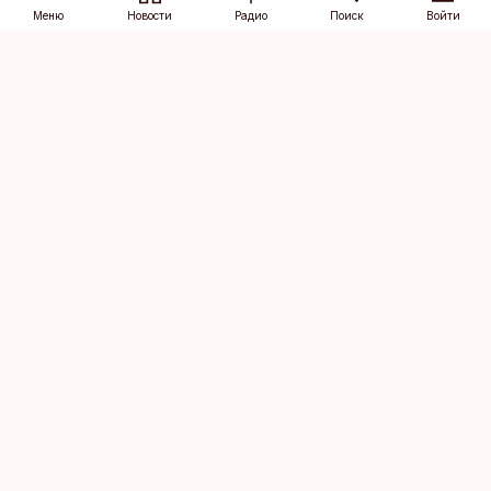
Меню
Новости
Радио
Поиск
Войти
Vana-Lõuna 39/1, 19094 Tallinn
(+372) 667 0111
dv@aripaev.ee
Подписаться
Об Äripäev
Реклама
Контакт
Права на
Кодекс журналистской
использование
этики
контента
Общие условия
Политика
конфиденциальности