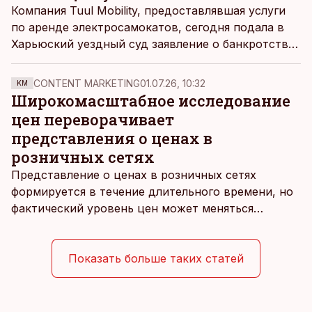
Компания Tuul Mobility, предоставлявшая услуги
по аренде электросамокатов, сегодня подала в
Харьюский уездный суд заявление о банкротстве.
Активов для обслуживания облигаций у компании
нет.
CONTENT MARKETING
01.07.26, 10:32
KM
Широкомасштабное исследование
цен переворачивает
представления о ценах в
розничных сетях
Представление о ценах в розничных сетях
формируется в течение длительного времени, но
фактический уровень цен может меняться
быстрее, чем устоявшийся имидж сетей
магазинов. Масштабное исследование цен,
проведенное в апреле, проливает свет на
Показать больше таких статей
реальную картину уровня цен в крупнейших
розничных сетях Эстонии.