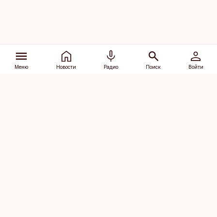
Меню
Новости
Радио
Поиск
Войти
Vana-Lõuna 39/1, 19094 Tallinn
(+372) 667 0111
dv@aripaev.ee
Подписаться
Об Äripäev
Реклама
Контакт