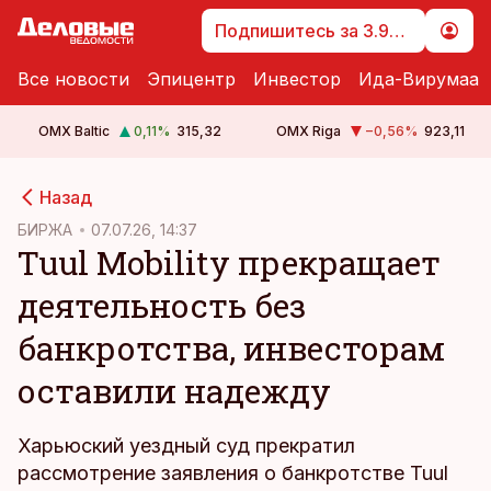
Подпишитесь за 3.99 €
Все новости
Эпицентр
Инвестор
Ида-Вирумаа
OMX Baltic
0,11
%
315,32
OMX Riga
−0,56
%
923,11
cebook
Назад
Twitter)
БИРЖА
07.07.26, 14:37
Tuul Mobility прекращает
kedIn
деятельность без
ail
банкротства, инвесторам
k
оставили надежду
Харьюский уездный суд прекратил
рассмотрение заявления о банкротстве Tuul