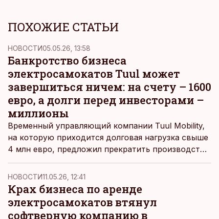
ПОХОЖИЕ СТАТЬИ
НОВОСТИ
05.05.26, 13:58
Банкротство бизнеса
электросамокатов Tuul может
завершиться ничем: на счету – 1600
евро, а долги перед инвесторами –
миллионы
Временный управляющий компании Tuul Mobility,
на которую приходится долговая нагрузка свыше
4 млн евро, предложил прекратить производство
без объявления банкротства: 1600 евро на
расчетном счете недостаточно для покрытия
НОВОСТИ
11.05.26, 12:41
расходов процедуры.
Крах бизнеса по аренде
электросамокатов втянул
софтверную компанию в