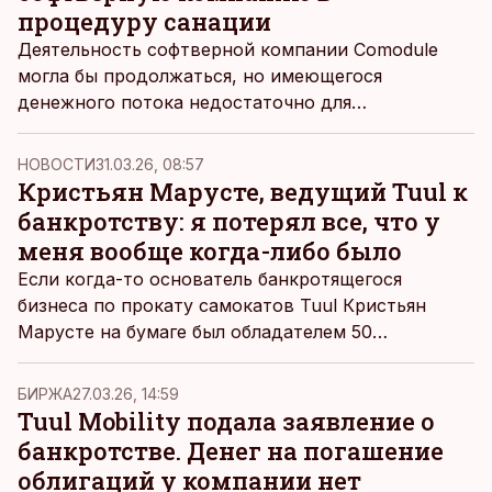
процедуру санации
Деятельность софтверной компании Comodule
могла бы продолжаться, но имеющегося
денежного потока недостаточно для
обслуживания долговой нагрузки, возникшей в
ходе расширения.
НОВОСТИ
31.03.26, 08:57
Кристьян Марусте, ведущий Tuul к
банкротству: я потерял все, что у
меня вообще когда-либо было
Если когда-то основатель банкротящегося
бизнеса по прокату самокатов Tuul Кристьян
Марусте на бумаге был обладателем 50
миллионов, то теперь его минус составляет
несколько сотен тысяч евро. «Я, по сути, потерял
БИРЖА
27.03.26, 14:59
даже свою квартиру», – констатирует он.
Tuul Mobility подала заявление о
банкротстве. Денег на погашение
облигаций у компании нет