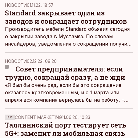
пишет
Ärileht
.
НОВОСТИ
01.11.22, 18:57
Standard закрывает один из
заводов и сокращает сотрудников
Производитель мебели Standard объявил сегодня
о закрытии завода в Мустамяэ. По словам
инсайдеров, уведомления о сокращении получили
почти все работники в Таллинне – увольняют не
только тех, кто занят на производстве, но и
НОВОСТИ
02.12.22, 09:20
офисный персонал.
Совет предпринимателя: если
трудно, сокращай сразу, а не жди
«Я был бы очень рад, если бы это сокращение
оказалось кратковременным, и с 1 марта или
апреля вся компания вернулась бы на работу, –
говорит глава сокращающей работников фирмы
Peweld Райво Пихельгас. – Но, к сожалению, от
CONTENT MARKETING
11.06.26, 10:33
KM
нас это больше не зависит».
Таллиннский порт тестирует сеть
5G+: заменит ли мобильная связь