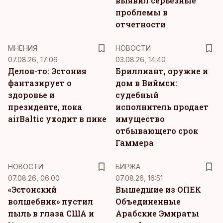
выявил серьезные
проблемы в
отчетности
MНЕНИЯ
НОВОСТИ
07.08.26, 17:06
03.08.26, 14:40
Делов-то: Эстония
Бриллиант, оружие и
фантазирует о
дом в Виймси:
здоровье и
судебный
президенте, пока
исполнитель продает
airBaltic уходит в пике
имущество
отбывающего срок
Гаммера
НОВОСТИ
БИРЖА
07.08.26, 06:00
07.08.26, 16:51
«Эстонский
Вышедшие из ОПЕК
волшебник» пустил
Объединенные
пыль в глаза США и
Арабские Эмираты