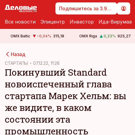
Подпишитесь за 3.99 €
Все новости
Эпицентр
Инвестор
Ида-Вирумаа
OMX Baltic
−0,04
%
315,18
OMX Riga
0,23
%
925,27
cebook
Назад
Twitter)
СТАРТАПЫ
07.12.22, 11:28
Покинувший Standard
kedIn
новоиспеченный глава
ail
стартапа Марек Хельм: вы
k
же видите, в каком
состоянии эта
промышленность