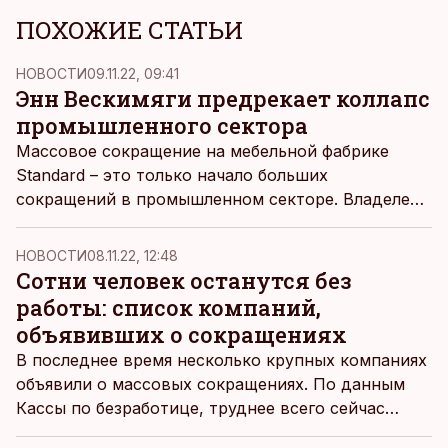
ПОХОЖИЕ СТАТЬИ
НОВОСТИ
09.11.22, 09:41
Энн Вескимяги предрекает коллапс
промышленного сектора
Массовое сокращение на мебельной фабрике
Standard – это только начало больших
сокращений в промышленном секторе. Владелец
фирмы Энн Вескимяги в «Интервью недели»
предрек его коллапс, назвал наступающий кризис
НОВОСТИ
08.11.22, 12:48
деиндустриализацией и предположил, что он
Сотни человек останутся без
будет масштабнее, чем предыдущие
работы: список компаний,
экономические кризисы, пишет
Rus.ERR
.
объявивших о сокращениях
В последнее время несколько крупных компаниях
объявили о массовых сокращениях. По данным
Кассы по безработице, труднее всего сейчас
приходится обрабатывающей промышленности,