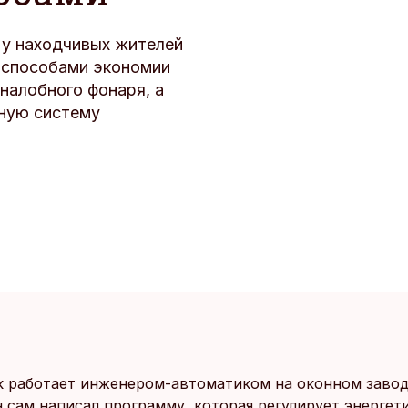
 у находчивых жителей
 способами экономии
 налобного фонаря, а
мную систему
к работает инженером-автоматиком на оконном завод
н сам написал программу, которая регулирует энергет