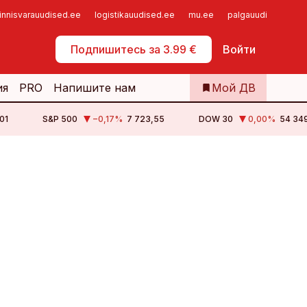
innisvarauudised.ee
logistikauudised.ee
mu.ee
palgauudised.ee
Самообслуживание
Подпишитесь за 3.99 €
Войти
ия
PRO
Напишите нам
Мой ДВ
лектричества. Зато у пенсионерки есть налобный фонарь!
01
S&P 500
−0,17
%
7 723,55
DOW 30
0,00
%
54 349