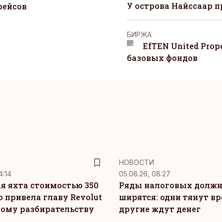
У острова Найссаар 
рейсов
БИРЖА
EfTEN United Prop
базовых фондов
НОВОСТИ
4:14
05.08.26, 08:27
я яхта стоимостью 350
Ряды налоговых долж
о привела главу Revolut
ширятся: одни тянут вр
ному разбирательству
другие ждут денег