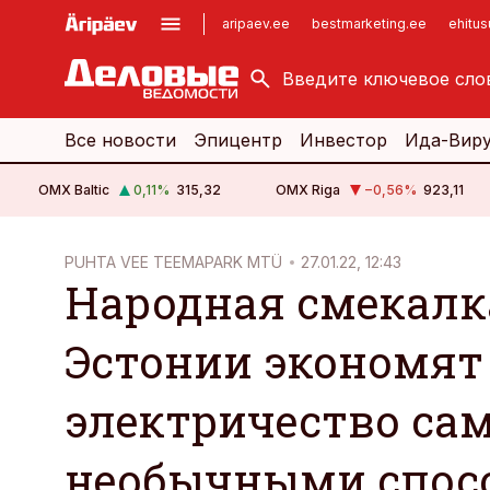
aripaev.ee
bestmarketing.ee
ehitu
kinnisvarauudised.ee
imelineajalugu.ee
logistikauudised.ee
imelineteadus.ee
Все новости
Эпицентр
Инвестор
Ида-Вир
OMX Baltic
0,11
%
315,32
OMX Riga
−0,56
%
923,11
cebook
PUHTA VEE TEEMAPARK MTÜ
27.01.22, 12:43
Народная смекалк
Twitter)
kedIn
Эстонии экономят
ail
электричество с
k
необычными спос