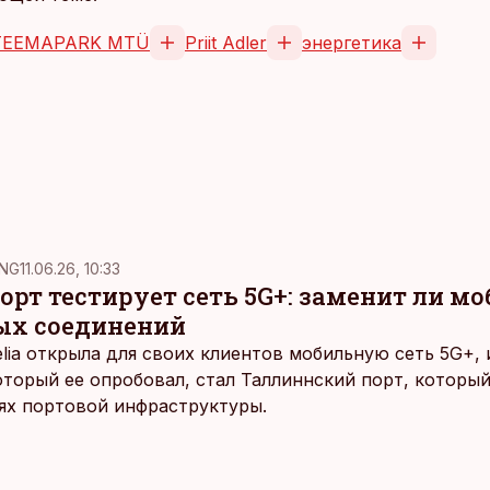
TEEMAPARK MTÜ
Priit Adler
энергетика
NG
11.06.26, 10:33
рт тестирует сеть 5G+: заменит ли м
ых соединений
elia открыла для своих клиентов мобильную сеть 5G+,
оторый ее опробовал, стал Таллиннский порт, которы
ях портовой инфраструктуры.