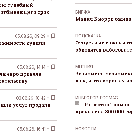
си: судебный
 отбывающего срок
БИРЖА
Майкл Бьюрри ожидае
ПОДСКАЗКА
05.08.26, 09:29
Отпускные и окончат
вижимости купили
обходятся работодат
MНЕНИЯ
05.08.26, 14:14
Экономист: экономи
лн евро привела
шок, и это хорошая н
рательству
ИНВЕСТОР ТООМАС
03.08.26, 18:42
Инвестор Тоомас:
рных услуг продали
превысила 800 000 ев
НОВОСТИ
05.08.26, 16:41