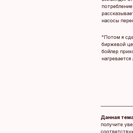
потребление 
рассказывае
насосы перес
"Потом я сд
биржевой цен
бойлер прихо
нагревается 
Данная тема
получите уве
соответству