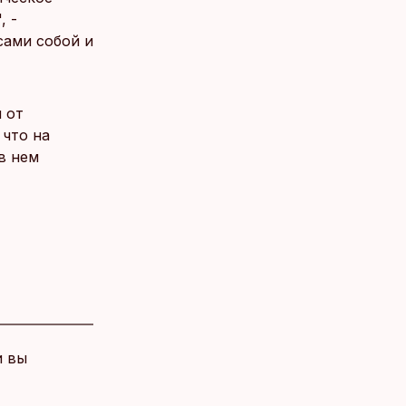
, -
сами собой и
 от
 что на
в нем
и вы