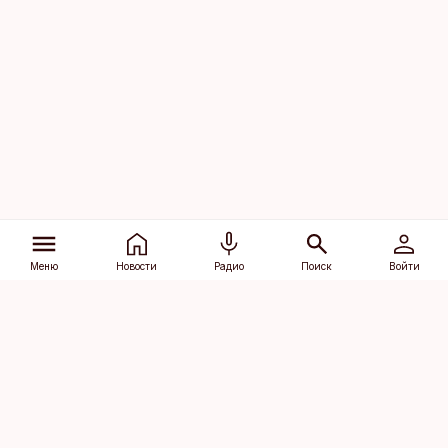
Меню
Новости
Радио
Поиск
Войти
Vana-Lõuna 39/1, 19094 Tallinn
(+372) 667 0111