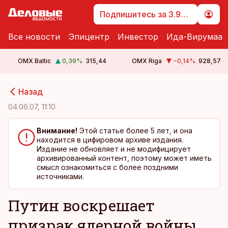
Подпишитесь за 3.99 €
Все новости
Эпицентр
Инвестор
Ида-Вирумаа
OMX Baltic
0,39
%
315,44
OMX Riga
−0,14
%
928,57
cebook
cebook
Назад
Twitter)
Twitter)
04.06.07, 11:10
kedIn
kedIn
Внимание!
Этой статье более 5 лет, и она
находится в цифировом архиве издания.
ail
ail
Издание не обновляет и не модифицирует
архивированный контент, поэтому может иметь
k
k
смысл ознакомиться с более поздними
источниками.
Путин воскрешает
призрак ядерной войны