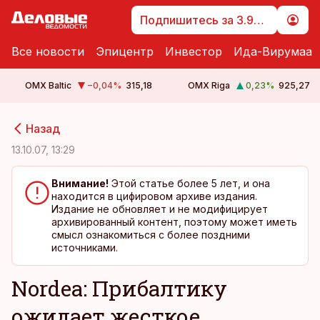
Подпишитесь за 3.99 €
Все новости
Эпицентр
Инвестор
Ида-Вирумаа
OMX Baltic
−0,04
%
315,18
OMX Riga
0,23
%
925,27
cebook
cebook
Назад
Twitter)
Twitter)
13.10.07, 13:29
kedIn
kedIn
Внимание!
Этой статье более 5 лет, и она
находится в цифировом архиве издания.
ail
ail
Издание не обновляет и не модифицирует
архивированный контент, поэтому может иметь
k
k
смысл ознакомиться с более поздними
источниками.
Nordea: Прибалтику
ожидает жесткое