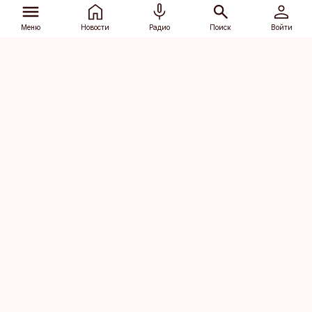
Меню
Новости
Радио
Поиск
Войти
Vana-Lõuna 39/1, 19094 Tallinn
(+372) 667 0111
dv@aripaev.ee
Подписаться
Об Äripäev
Реклама
Контакт
Права на
Кодекс журналистской
использование
этики
контента
Общие условия
Политика