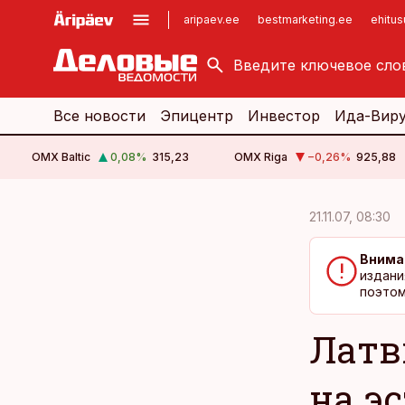
aripaev.ee
bestmarketing.ee
ehitu
kinnisvarauudised.ee
imelineajalugu.ee
logistikauudised.ee
imelineteadus.ee
Все новости
Эпицентр
Инвестор
Ида-Вир
OMX Baltic
0,08
%
315,23
OMX Riga
−0,26
%
925,88
cebook
cebook
21.11.07, 08:30
Twitter)
Twitter)
Внима
kedIn
kedIn
издани
поэтом
ail
ail
Латв
k
k
на э