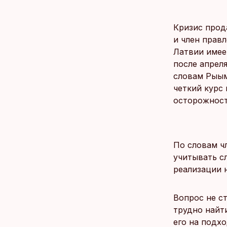
Кризис прод
и член правл
Латвии имее
после апреля
словам Рыым
четкий курс
осторожност
По словам чл
учитывать с
реализации 
Вопрос не ст
трудно найт
его на подх