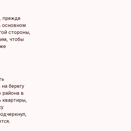
, прежде
в основном
гой стороны,
им, чтобы
уже
ть
 на берегу
о района в
 квартиры,
ку
подчеркнул,
тся.