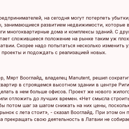
редпринимателей, на сегодня могут потерпеть убытки
ы, занимающиеся развитием недвижимости, которые 
иги многоквартирные дома и комплексы зданий. С дру
итает сложившееся положение на рынке таким уж плох
Латвии. Скорее надо попытаться несколько изменить 
 проекты и подождать с реализацией новых.
ер, Мярт Вооглайд, владелец Manutent, решил сократи
квартир в строящемся высотном здании в центре Риги
делать в нем больше офисов. Проект же нового жилог
ли отложить до лучших времен. «Нет смысла строить
обы потом шаг за шагом снижать на них цены, посколь
ынок с лета стоит», - сказал Вооглайд. При этом он 
ма прекращать свою деятельность в Латвии не собирае