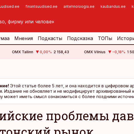
suudised.ee
finantsuudised.ee
aritehnoloogia.ee
kaubandus.ee
k
умаа
Мнения
Подкасты
Подсказка
ТОПы
Истор
OMX Tallinn
0,00
%
2 158,43
OMX Vilnius
−0,18
%
1 5
ние!
Этой статье более 5 лет, и она находится в цифировом а
я. Издание не обновляет и не модифицирует архивированный 
у может иметь смысл ознакомиться с более поздними источни
ийские проблемы да
стонский рынок