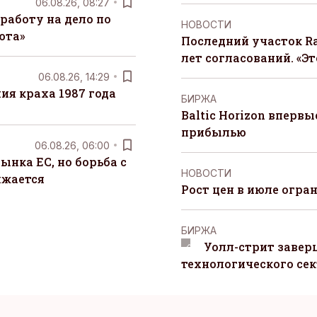
06.08.26, 08:27
работу на дело по
НОВОСТИ
юта»
Последний участок Ra
лет согласований. «Э
06.08.26, 14:29
я краха 1987 года
БИРЖА
Baltic Horizon вперв
прибылью
06.08.26, 06:00
ынка ЕС, но борьба с
НОВОСТИ
лжается
Рост цен в июле огра
БИРЖА
Уолл-стрит завер
технологического сек