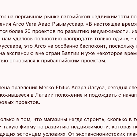
аж на первичном рынке латвийской недвижимости п
ения Arco Vara Ааво Рыымуссаар. «В настоящее время 
тся более 20 проектов по развитию недвижимости, и
 нам удалось полностью распродать только один», - с
уссаара, это Arco не особенно беспокоит, поскольку 
 на экспансию вне стран Балтии и уже некоторое врем
ью относился к прибалтийским проектам.
ена правления Merko Ehitus Алара Лагуса, сегодня сл
ложившееся в Латвии положение и подождать с нача
новых проектов.
олько в том, что магазины негде строить, сколько в т
и такую фирму по развитию недвижимости, которая п
одящих эстонцам условиях. От экспансионистских пла