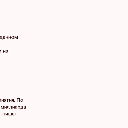
 данном
я на
иятия. По
 миллиарда
, пишет