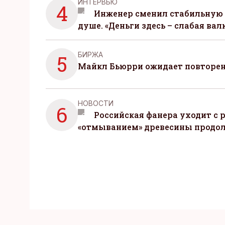
ИНТЕРВЬЮ
4
Инженер сменил стабильную 
душе. «Деньги здесь – слабая вал
БИРЖА
5
Майкл Бьюрри ожидает повторени
НОВОСТИ
6
Российская фанера уходит с р
«отмыванием» древесины продо