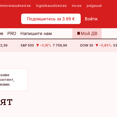
innisvarauudised.ee
logistikauudised.ee
mu.ee
palgauudised.ee
Самообслуживание
Подпишитесь за 3.99 €
Войти
ия
PRO
Напишите нам
Мой ДВ
02,56
S&P 500
−0,18
%
7 709,96
DOW 30
−0,85
%
53
рхиве
контент,
ками.
вят