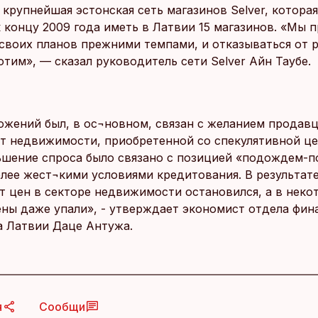
 крупнейшая эстонская сеть магазинов Selver, котора
к концу 2009 года иметь в Латвии 15 магазинов. «Мы
своих планов прежними темпами, и отказываться от 
тим», — сказал руководитель сети Selver Айн Таубе.
ожений был, в ос¬новном, связан с желанием продав
от недвижимости, приобретенной со спекулятивной це
ьшение спроса было связано с позицией «подождем-
лее жест¬кими условиями кредитования. В результат
т цен в секторе недвижимости остановился, а в неко
ены даже упали», - утверждает экономист отдела фин
а Латвии Даце Антужа.
я
Сообщи