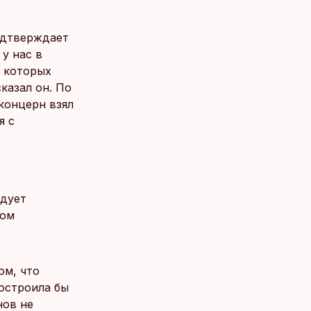
одтверждает
у нас в
з которых
казал он. По
концерн взял
я с
едует
лом
ом, что
остроила бы
нов не