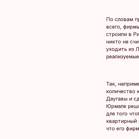
По словам п
всего, фирм
строили в Р
никто не сч
уходить из 
реализуемые
Так, наприм
количество 
Даугавы и с
Юрмале реши
для того чт
квартирный р
что его фир