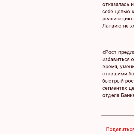
отказалась и
себе целью 
реализацию 
Латвию не хо
«Рост предл
избавиться 
время, умен
ставшими бо
быстрый рос
сегментах ц
отдела Банк
Поделитьс