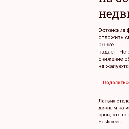
недв
Эстонские 
отложить с
рынке
падает. Но 
снижение о
не жалуютс
Поделитьс
Латвия стал
данным на и
крон, что с
Postimees.