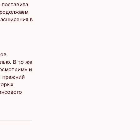
я поставила
 продолжаем
расширения в
цов
лью. В то же
посмотрим» и
е прежний
торых
ансового