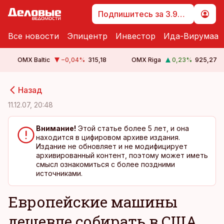
Подпишитесь за 3.99 €
Все новости
Эпицентр
Инвестор
Ида-Вирумаа
OMX Baltic
−0,04
%
315,18
OMX Riga
0,23
%
925,27
cebook
cebook
Назад
Twitter)
Twitter)
11.12.07, 20:48
kedIn
kedIn
Внимание!
Этой статье более 5 лет, и она
находится в цифировом архиве издания.
ail
ail
Издание не обновляет и не модифицирует
архивированный контент, поэтому может иметь
k
k
смысл ознакомиться с более поздними
источниками.
Европейские машины
дешевле собирать в США