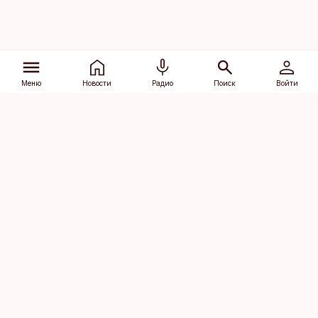
Меню
Новости
Радио
Поиск
Войти
Vana-Lõuna 39/1, 19094 Tallinn
(+372) 667 0111
dv@aripaev.ee
Подписаться
Об Äripäev
Реклама
Контакт