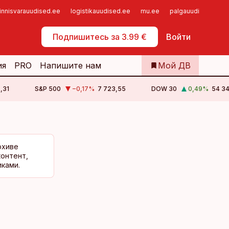
innisvarauudised.ee
logistikauudised.ee
mu.ee
palgauudised.ee
Самообслуживание
Подпишитесь за 3.99 €
Войти
ия
PRO
Напишите нам
Мой ДВ
,31
S&P 500
−0,17
%
7 723,55
DOW 30
0,49
%
54 34
рхиве
контент,
ками.