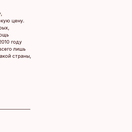
,
кую цену.
рых,
мощь
2010 году
всего лишь
акой страны,