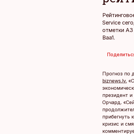
Рейтинговое
Service сег
отметки A3
Baa1.
Поделитьс
Прогноз по 
biznews.lv.
«С
экономическ
президент и
Орчард. «Се
продолжител
прибегнуть 
кризис и см
комментируе