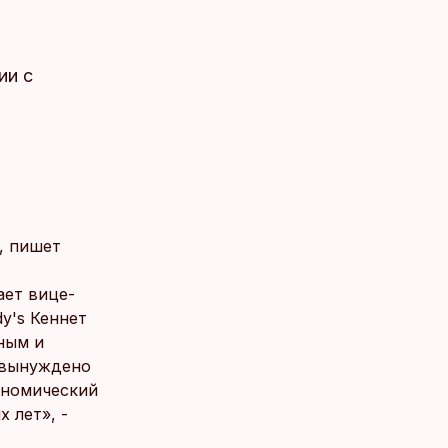
ии c
, пишет
ает вице-
y's Кеннет
ным и
 вынуждено
ономический
 лет», -