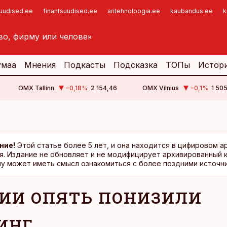
suudised.ee
finantsuudised.ee
aritehnoloogia.ee
kaubandus.ee
k
умаа
Мнения
Подкасты
Подсказка
ТОПы
Истор
OMX Tallinn
−0,18
%
2 154,46
OMX Vilnius
−0,1
%
1 505
ние!
Этой статье более 5 лет, и она находится в цифировом а
я. Издание не обновляет и не модифицирует архивированный 
у может иметь смысл ознакомиться с более поздними источни
ии опять понизили
инг