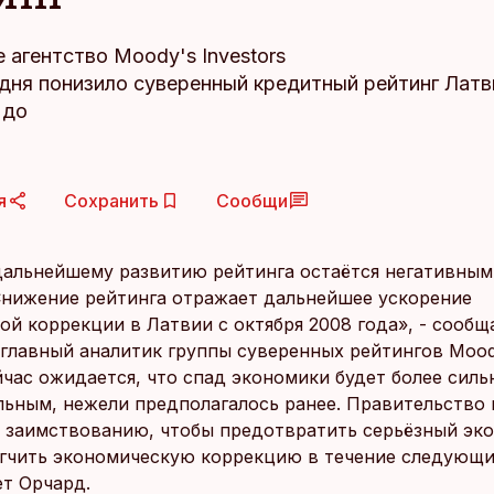
 агентство Moody's Investors
одня понизило суверенный кредитный рейтинг Латв
 до
я
Сохранить
Сообщи
дальнейшему развитию рейтинга остаётся негативным
нижение рейтинга отражает дальнейшее ускорение
ой коррекции в Латвии с октября 2008 года», - сообщ
 главный аналитик группы суверенных рейтингов Mood
йчас ожидается, что спад экономики будет более силь
ьным, нежели предполагалось ранее. Правительство
к заимствованию, чтобы предотвратить серьёзный эк
ягчить экономическую коррекцию в течение следующих
т Орчард.