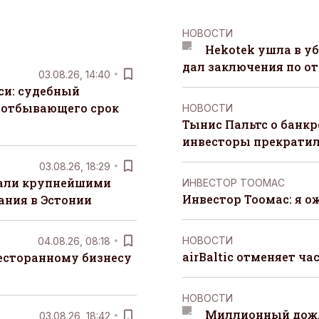
НОВОСТИ
Hekotek ушла в уб
дал заключения по о
03.08.26, 14:40
си: судебный
 отбывающего срок
НОВОСТИ
Тынис Пальтс о банкр
инвесторы прекрати
03.08.26, 18:29
тали крупнейшими
ИНВЕСТОР ТООМАС
Инвестор Тоомас: я о
ания в Эстонии
НОВОСТИ
04.08.26, 08:18
airBaltic отменяет ча
есторанному бизнесу
НОВОСТИ
Миллионный дожд
03.08.26, 18:42