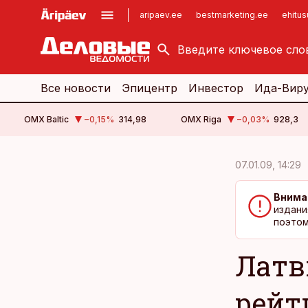
aripaev.ee
bestmarketing.ee
ehitu
kinnisvarauudised.ee
imelineajalugu.ee
logistikauudised.ee
imelineteadus.ee
Все новости
Эпицентр
Инвестор
Ида-Вир
OMX Baltic
−0,15
%
314,98
OMX Riga
−0,03
%
928,3
cebook
cebook
07.01.09, 14:29
Twitter)
Twitter)
Внима
kedIn
kedIn
издани
поэтом
ail
ail
Латв
k
k
рейт