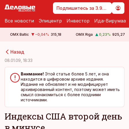
Подпишитесь за 3.99 €
Все новости
Эпицентр
Инвестор
Ида-Вирумаа
OMX Baltic
−0,04
%
315,18
OMX Riga
0,23
%
925,27
cebook
cebook
Назад
Twitter)
Twitter)
08.01.09, 18:33
kedIn
kedIn
Внимание!
Этой статье более 5 лет, и она
находится в цифировом архиве издания.
ail
ail
Издание не обновляет и не модифицирует
архивированный контент, поэтому может иметь
k
k
смысл ознакомиться с более поздними
источниками.
Индексы США второй день
в минусе