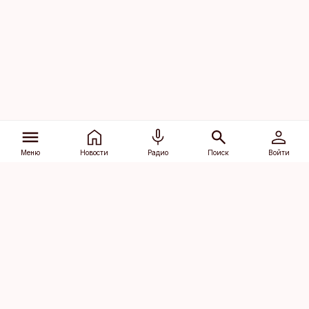
Меню
Новости
Радио
Поиск
Войти
Vana-Lõuna 39/1, 19094 Tallinn
(+372) 667 0111
dv@aripaev.ee