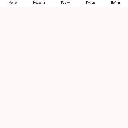
Меню
Новости
Радио
Поиск
Войти
Vana-Lõuna 39/1, 19094 Tallinn
(+372) 667 0111
dv@aripaev.ee
Подписаться
Об Äripäev
Реклама
Контакт
Права на
Кодекс журналистской
использование
этики
контента
Общие условия
Политика
конфиденциальности