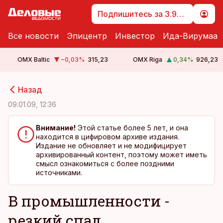
Подпишитесь за 3.99 €
Все новости
Эпицентр
Инвестор
Ида-Вирумаа
OMX Baltic
−0,03
%
315,23
OMX Riga
0,34
%
926,23
cebook
cebook
Назад
Twitter)
Twitter)
09.01.09, 12:36
kedIn
kedIn
Внимание!
Этой статье более 5 лет, и она
находится в цифировом архиве издания.
ail
ail
Издание не обновляет и не модифицирует
архивированный контент, поэтому может иметь
k
k
смысл ознакомиться с более поздними
источниками.
В промышленности -
резкий спад