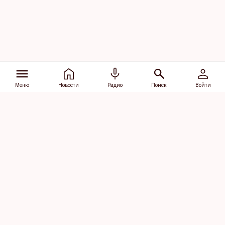
Меню
Новости
Радио
Поиск
Войти
Vana-Lõuna 39/1, 19094 Tallinn
(+372) 667 0111
dv@aripaev.ee
Подписаться
Об Äripäev
Реклама
Контакт