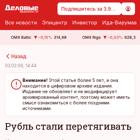
Подпишитесь за 3.99 €
Все новости
Эпицентр
Инвестор
Ида-Вирумаа
OMX Baltic
−0,15
%
314,98
OMX Riga
−0,03
%
928,3
cebook
cebook
Назад
Twitter)
Twitter)
03.02.09, 14:44
kedIn
kedIn
Внимание!
Этой статье более 5 лет, и она
находится в цифировом архиве издания.
ail
ail
Издание не обновляет и не модифицирует
архивированный контент, поэтому может иметь
k
k
смысл ознакомиться с более поздними
источниками.
Рубль стали перетягивать