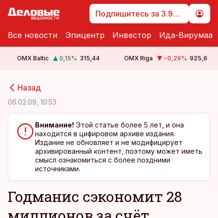
Подпишитесь за 3.99 €
Все новости
Эпицентр
Инвестор
Ида-Вирумаа
OMX Baltic
0,15
%
315,44
OMX Riga
−0,29
%
925,6
cebook
cebook
Назад
Twitter)
Twitter)
06.02.09, 10:53
kedIn
kedIn
Внимание!
Этой статье более 5 лет, и она
находится в цифировом архиве издания.
ail
ail
Издание не обновляет и не модифицирует
архивированный контент, поэтому может иметь
k
k
смысл ознакомиться с более поздними
источниками.
Годманис cэкономит 28
миллионов за счёт