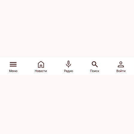
Меню
Новости
Радио
Поиск
Войти
Vana-Lõuna 39/1, 19094 Tallinn
(+372) 667 0111
dv@aripaev.ee