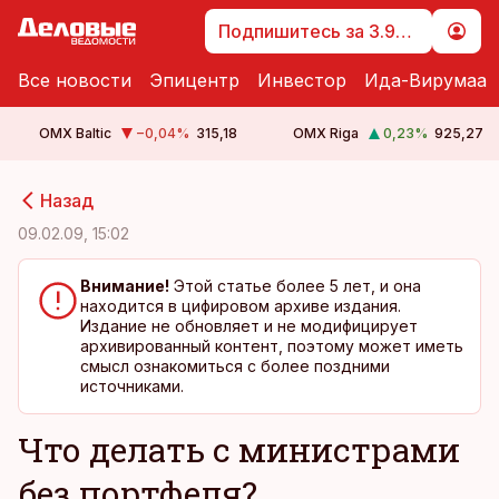
Подпишитесь за 3.99 €
Все новости
Эпицентр
Инвестор
Ида-Вирумаа
OMX Baltic
−0,04
%
315,18
OMX Riga
0,23
%
925,27
cebook
cebook
Назад
Twitter)
Twitter)
09.02.09, 15:02
kedIn
kedIn
Внимание!
Этой статье более 5 лет, и она
находится в цифировом архиве издания.
ail
ail
Издание не обновляет и не модифицирует
архивированный контент, поэтому может иметь
k
k
смысл ознакомиться с более поздними
источниками.
Что делать с министрами
без портфеля?