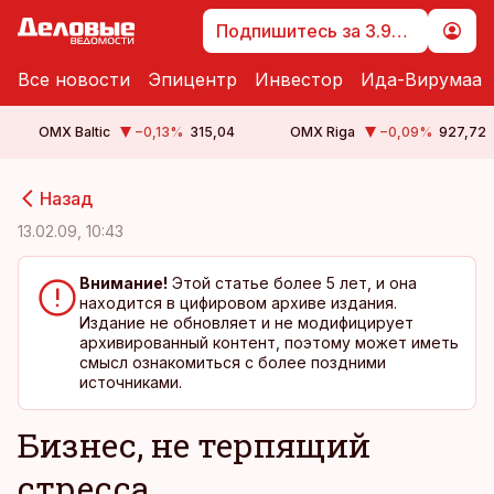
Подпишитесь за 3.99 €
Все новости
Эпицентр
Инвестор
Ида-Вирумаа
OMX Baltic
−0,13
%
315,04
OMX Riga
−0,09
%
927,72
cebook
cebook
Назад
Twitter)
Twitter)
13.02.09, 10:43
kedIn
kedIn
Внимание!
Этой статье более 5 лет, и она
находится в цифировом архиве издания.
ail
ail
Издание не обновляет и не модифицирует
архивированный контент, поэтому может иметь
k
k
смысл ознакомиться с более поздними
источниками.
Бизнес, не терпящий
стресса