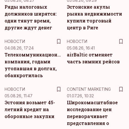
05.08.26, 08:27
05.08.26, 09:29
Ряды налоговых
Эстонские акулы
должников ширятся:
рынка недвижимости
одни тянут время,
купили торговый
другие ждут денег
центр в Риге
НОВОСТИ
НОВОСТИ
04.08.26, 17:24
05.08.26, 16:41
Телекоммуникационная
airBaltic отменяет
компания, годами
часть зимних рейсов
утопавшая в долгах,
обанкротилась
KM
НОВОСТИ
CONTENT MARKETING
05.08.26, 11:47
01.07.26, 10:32
Эстония возьмет 45-
Широкомасштабное
летний кредит на
исследование цен
оборонные закупки
переворачивает
представления о