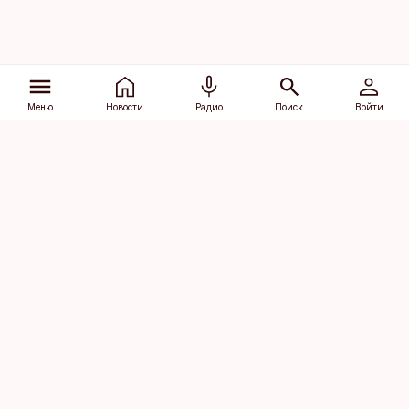
Меню
Новости
Радио
Поиск
Войти
Vana-Lõuna 39/1, 19094 Tallinn
(+372) 667 0111
dv@aripaev.ee
Подписаться
Об Äripäev
Реклама
Контакт