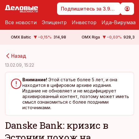
Подпишитесь за 3.99 €
Все новости
Эпицентр
Инвестор
Ида-Вирумаа
OMX Baltic
−0,15
%
314,98
OMX Riga
−0,03
%
928,3
cebook
cebook
Назад
Twitter)
Twitter)
13.02.09, 15:22
kedIn
kedIn
Внимание!
Этой статье более 5 лет, и она
находится в цифировом архиве издания.
ail
ail
Издание не обновляет и не модифицирует
архивированный контент, поэтому может иметь
k
k
смысл ознакомиться с более поздними
источниками.
Danske Bank: кризис в
Эстонии похож на