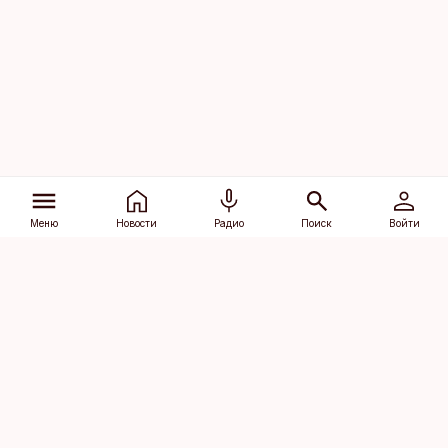
Меню
Новости
Радио
Поиск
Войти
Vana-Lõuna 39/1, 19094 Tallinn
(+372) 667 0111
dv@aripaev.ee