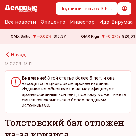
Подпишитесь за 3.99 €
Все новости
Эпицентр
Инвестор
Ида-Вирумаа
OMX Baltic
−0,02
%
315,37
OMX Riga
−0,27
%
926,03
cebook
cebook
Назад
Twitter)
Twitter)
13.02.09, 13:11
kedIn
kedIn
Внимание!
Этой статье более 5 лет, и она
находится в цифировом архиве издания.
ail
ail
Издание не обновляет и не модифицирует
архивированный контент, поэтому может иметь
k
k
смысл ознакомиться с более поздними
источниками.
Толстовский бал отложен
из-за кризиса