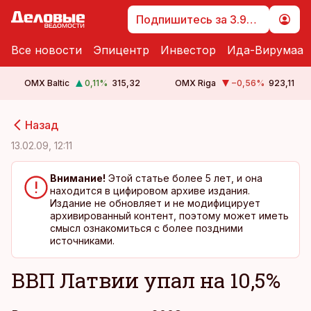
Подпишитесь за 3.99 €
Все новости
Эпицентр
Инвестор
Ида-Вирумаа
OMX Baltic
0,11
%
315,32
OMX Riga
−0,56
%
923,11
cebook
cebook
Назад
Twitter)
Twitter)
13.02.09, 12:11
kedIn
kedIn
Внимание!
Этой статье более 5 лет, и она
находится в цифировом архиве издания.
ail
ail
Издание не обновляет и не модифицирует
архивированный контент, поэтому может иметь
k
k
смысл ознакомиться с более поздними
источниками.
ВВП Латвии упал на 10,5%