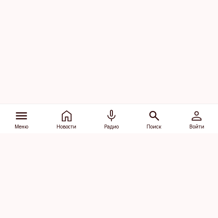
Меню
Новости
Радио
Поиск
Войти
Vana-Lõuna 39/1, 19094 Tallinn
(+372) 667 0111