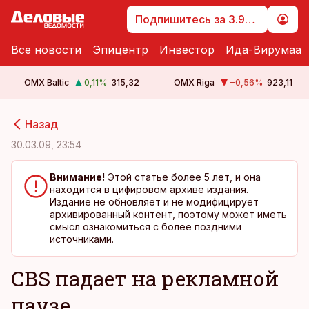
Подпишитесь за 3.99 €
Все новости
Эпицентр
Инвестор
Ида-Вирумаа
OMX Baltic
0,11
%
315,32
OMX Riga
−0,56
%
923,11
cebook
cebook
Назад
Twitter)
Twitter)
30.03.09, 23:54
kedIn
kedIn
Внимание!
Этой статье более 5 лет, и она
находится в цифировом архиве издания.
ail
ail
Издание не обновляет и не модифицирует
архивированный контент, поэтому может иметь
k
k
смысл ознакомиться с более поздними
источниками.
CBS падает на рекламной
паузе