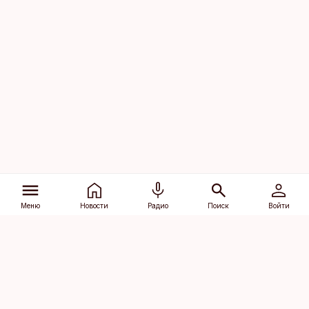
Меню
Новости
Радио
Поиск
Войти
Vana-Lõuna 39/1, 19094 Tallinn