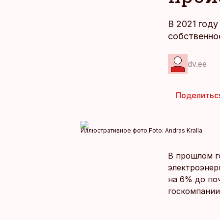
В 2021 год
собственное
dv.ee
Поделитьс
Иллюстративное фото.
Foto:
Andras Kralla
В прошлом г
электроэнерг
на 6% до по
госкомпании 