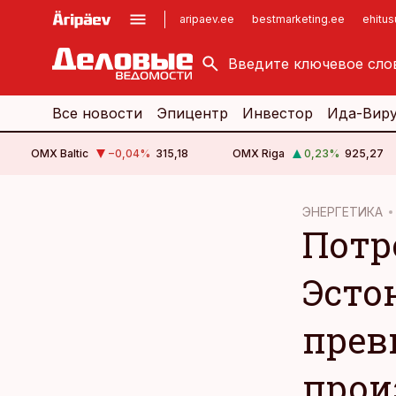
aripaev.ee
bestmarketing.ee
ehitu
kinnisvarauudised.ee
imelineajalugu.ee
logistikauudised.ee
imelineteadus.ee
Все новости
Эпицентр
Инвестор
Ида-Вир
OMX Baltic
−0,04
%
315,18
OMX Riga
0,23
%
925,27
cebook
ЭНЕРГЕТИКА
Потр
Twitter)
kedIn
Эсто
ail
прев
k
прои