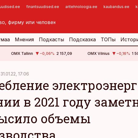
suudised.ee
finantsuudised.ee
aritehnoloogia.ee
kaubandus.ee
k
умаа
Мнения
Подкасты
Подсказка
ТОПы
Истор
OMX Tallinn
−0,06
%
2 157,09
OMX Vilnius
−0,16
%
1 5
31.01.22, 17:06
ебление электроэнерг
нии в 2021 году замет
ысило объемы
зводства