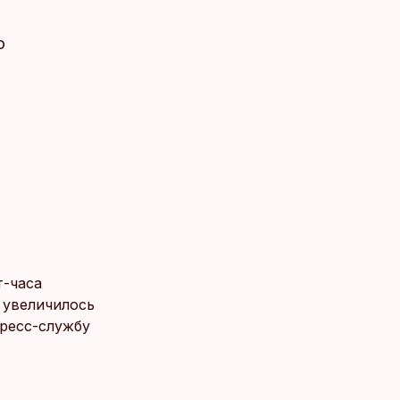
о
т-часа
е увеличилось
пресс-службу