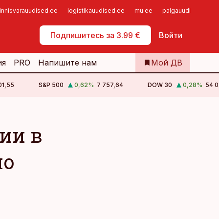
innisvarauudised.ee
logistikauudised.ee
mu.ee
palgauudised.ee
Самообслуживание
Подпишитесь за 3.99 €
Войти
ия
PRO
Напишите нам
Мой ДВ
01,55
S&P 500
0,62
%
7 757,64
DOW 30
0,28
%
54 0
ии в
но