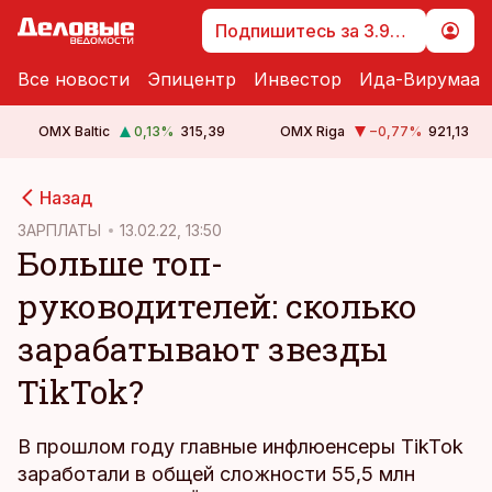
Подпишитесь за 3.99 €
Все новости
Эпицентр
Инвестор
Ида-Вирумаа
OMX Baltic
0,13
%
315,39
OMX Riga
−0,77
%
921,13
cebook
Назад
Twitter)
ЗАРПЛАТЫ
13.02.22, 13:50
Больше топ-
kedIn
руководителей: сколько
ail
зарабатывают звезды
k
TikTok?
В прошлом году главные инфлюенсеры TikTok
заработали в общей сложности 55,5 млн