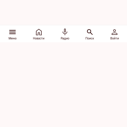
Меню
Новости
Радио
Поиск
Войти
Vana-Lõuna 39/1, 19094 Tallinn
(+372) 667 0111
dv@aripaev.ee
Подписаться
Об Äripäev
Реклама
Контакт