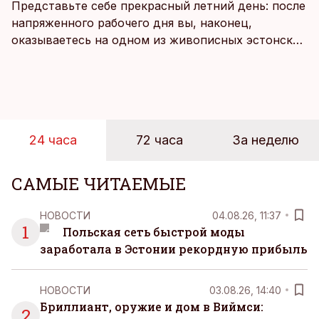
Представьте себе прекрасный летний день: после
напряженного рабочего дня вы, наконец,
оказываетесь на одном из живописных эстонских
пляжей. Температура морской воды едва
достигает 18 градусов, но вы как закаленный
предприниматель знаете, что смелость города
берет, и без долгих раздумий бросаетесь в воду.
24 часа
72 часа
За неделю
САМЫЕ ЧИТАЕМЫЕ
НОВОСТИ
04.08.26, 11:37
1
Польская сеть быстрой моды
заработала в Эстонии рекордную прибыль
НОВОСТИ
03.08.26, 14:40
Бриллиант, оружие и дом в Виймси:
2