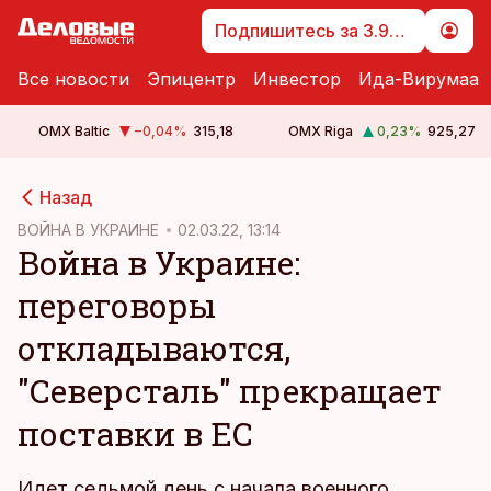
Подпишитесь за 3.99 €
Все новости
Эпицентр
Инвестор
Ида-Вирумаа
OMX Baltic
−0,04
%
315,18
OMX Riga
0,23
%
925,27
cebook
Назад
Twitter)
ВОЙНА В УКРАИНЕ
02.03.22, 13:14
Война в Украине:
kedIn
переговоры
ail
откладываются,
k
"Северсталь" прекращает
поставки в ЕС
Идет седьмой день с начала военного