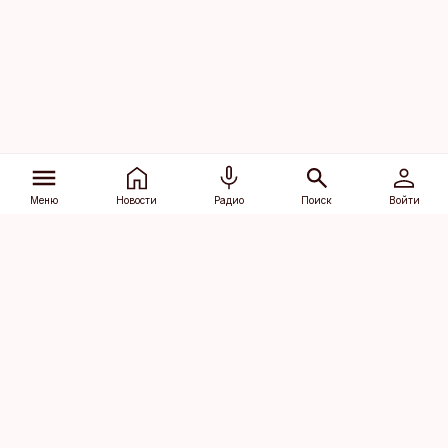
Меню
Новости
Радио
Поиск
Войти
Vana-Lõuna 39/1, 19094 Tallinn
(+372) 667 0111
dv@aripaev.ee