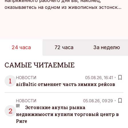
напряженного рабочего дня вы, наконец,
оказываетесь на одном из живописных эстонских
пляжей. Температура морской воды едва
достигает 18 градусов, но вы как закаленный
предприниматель знаете, что смелость города
берет, и без долгих раздумий бросаетесь в воду.
24 часа
72 часа
За неделю
САМЫЕ ЧИТАЕМЫЕ
НОВОСТИ
05.08.26, 16:41
1
airBaltic отменяет часть зимних рейсов
НОВОСТИ
05.08.26, 09:29
Эстонские акулы рынка
2
недвижимости купили торговый центр в
Риге