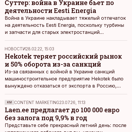
Суттер: война в Украине бьет по
Эстонии.
деятельности Eesti Energia
Война в Украине накладывает тяжелый отпечаток
на деятельность Eesti Energia, поскольку турбины
и запчасти для старых электростанций
производятся в России, а на Нарвском карьере
много оборудования, связанного с Украиной,
НОВОСТИ
28.02.22, 15:03
Беларусью и Россией, сказал глава госкомпании
Hekotek теряет российский рынок
Хандо Суттер.
и 50% оборота из-за санкций
Из-за связанных с войной в Украине санкций
машиностроительное предприятие Hekotek было
вынуждено отказаться от экспорта в Россию,
который приносил компании около половины
общего оборота, пишет
Äripäev
. По словам главы
CONTENT MARKETING
23.07.26, 11:13
KM
Hekotek Хейки Эйнпаула, надежды на то, что
Laen.ee предлагает до 100 000 евро
ситуация стабилизируется до смены власти в
без залога под 9,9% в год
России, нет.
Представьте себе прекрасный летний день: после