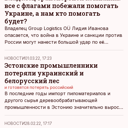
все с флагами побежали помогать
Украине, а нам кто помогать
будет?
Владелец Group Logistics OÜ Лидия Иванова
опасается, что война в Украине и санкции против
России могут нанести большой удар по её
бизнесу и по многим другим эстонским
компаниям. Она считает, что правительство
НОВОСТИ
01.03.22, 17:23
должно оказать бизнесу информационную
Эстонские промышленники
поддержку.
потеряли украинский и
белорусский лес
и готовятся потерять российский
В последние годы импорт пиломатериалов и
другого сырья деревообрабатывающей
промышленности в Эстонию значительно вырос.
Почти треть импорта пришлась на Россию,
поэтому война в Украине может серьезно
НОВОСТИ
28.02.22, 17:17
сказаться на деревообрабатывающих компаниях