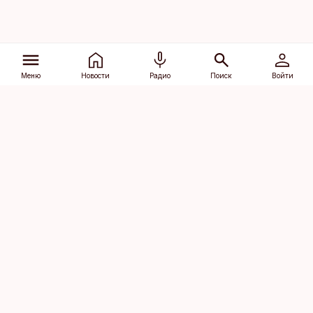
Меню
Новости
Радио
Поиск
Войти
Vana-Lõuna 39/1, 19094 Tallinn
(+372) 667 0111
dv@aripaev.ee
Подписаться
Об Äripäev
Реклама
Контакт
Права на
Кодекс журналистской