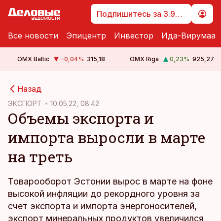
Подпишитесь за 3.99 €
Все новости
Эпицентр
Инвестор
Ида-Вирумаа
OMX Baltic
−0,04
%
315,18
OMX Riga
0,23
%
925,27
cebook
Назад
Twitter)
ЭКСПОРТ
10.05.22, 08:42
Объемы экспорта и
kedIn
импорта выросли в марте
ail
на треть
k
Товарооборот Эстонии вырос в марте на фоне
высокой инфляции до рекордного уровня за
счет экспорта и импорта энергоносителей,
экспорт минеральных продуктов увеличился