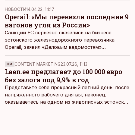
1300 МВт до 900 МВт, говорится в сообщении
НОВОСТИ
14.04.22, 14:17
компании.
Operail: «Мы перевезли последние 9
вагонов угля из России»
Санкции ЕС серьезно сказались на бизнесе
эстонского железнодорожного перевозчика
Operail, заявил «Деловым ведомостям»
председатель правления AS Operail Рауль
Тоомсалу.
CONTENT MARKETING
23.07.26, 11:13
KM
Laen.ee предлагает до 100 000 евро
без залога под 9,9% в год
Представьте себе прекрасный летний день: после
напряженного рабочего дня вы, наконец,
оказываетесь на одном из живописных эстонских
пляжей. Температура морской воды едва
достигает 18 градусов, но вы как закаленный
предприниматель знаете, что смелость города
берет, и без долгих раздумий бросаетесь в воду.