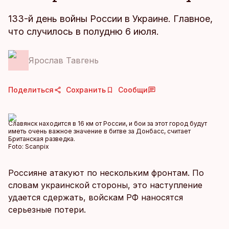
133-й день войны России в Украине. Главное,
что случилось в полудню 6 июля.
Ярослав Тавгень
Поделиться
Сохранить
Сообщи
Славянск находится в 16 км от России, и бои за этот город будут
иметь очень важное значение в битве за Донбасс, считает
Британская разведка.
Foto:
Scanpix
Россияне атакуют по нескольким фронтам. По
словам украинской стороны, это наступление
удается сдержать, войскам РФ наносятся
серьезные потери.