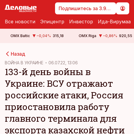
Подпишитесь за 3.99 €
Все новости
Эпицентр
Инвестор
Ида-Вирумаа
OMX Baltic
−0,04
%
315,18
OMX Riga
−0,86
%
920,55
cebook
Назад
Twitter)
ВОЙНА В УКРАИНЕ
06.07.22, 13:06
133-й день войны в
kedIn
Украине: ВСУ отражают
ail
российские атаки, Россия
k
приостановила работу
главного терминала для
экспорта казахской нефти