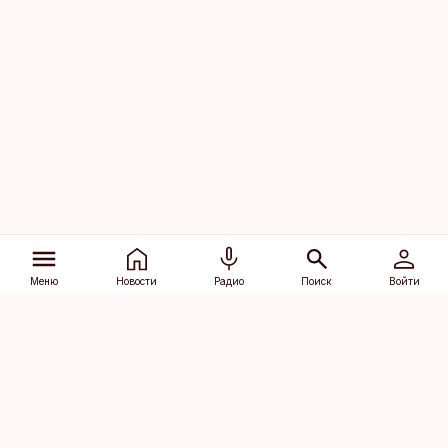
Меню
Новости
Радио
Поиск
Войти
Vana-Lõuna 39/1, 19094 Tallinn
(+372) 667 0111