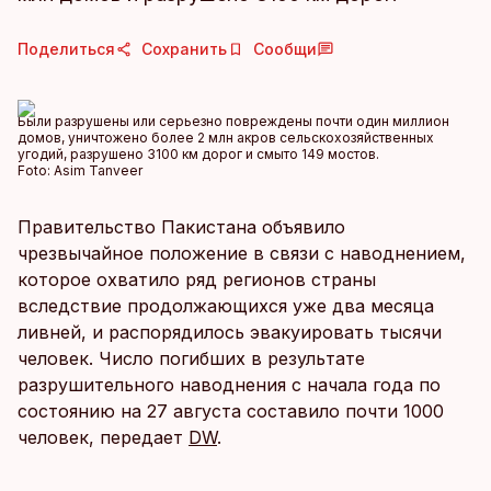
Поделиться
Сохранить
Сообщи
Были разрушены или серьезно повреждены почти один миллион
домов, уничтожено более 2 млн акров сельскохозяйственных
угодий, разрушено 3100 км дорог и смыто 149 мостов.
Foto:
Asim Tanveer
Правительство Пакистана объявило
чрезвычайное положение в связи с наводнением,
которое охватило ряд регионов страны
вследствие продолжающихся уже два месяца
ливней, и распорядилось эвакуировать тысячи
человек. Число погибших в результате
разрушительного наводнения с начала года по
состоянию на 27 августа составило почти 1000
человек, передает
DW
.