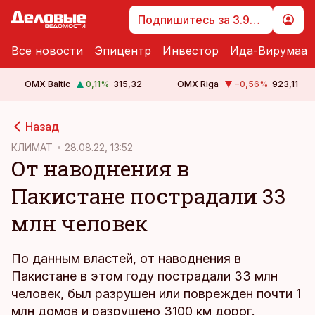
Подпишитесь за 3.99 €
Все новости
Эпицентр
Инвестор
Ида-Вирумаа
OMX Baltic
0,11
%
315,32
OMX Riga
−0,56
%
923,11
cebook
cebook
Назад
Twitter)
Twitter)
КЛИМАТ
28.08.22, 13:52
От наводнения в
kedIn
kedIn
Пакистане пострадали 33
ail
ail
млн человек
k
k
По данным властей, от наводнения в
Пакистане в этом году пострадали 33 млн
человек, был разрушен или поврежден почти 1
млн домов и разрушено 3100 км дорог.