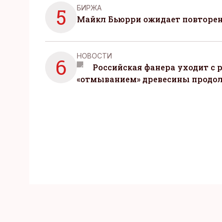
БИРЖА
5
Майкл Бьюрри ожидает повторени
НОВОСТИ
6
Российская фанера уходит с р
«отмыванием» древесины продо