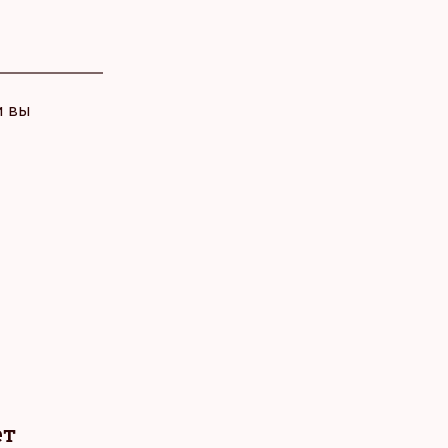
и вы
ет