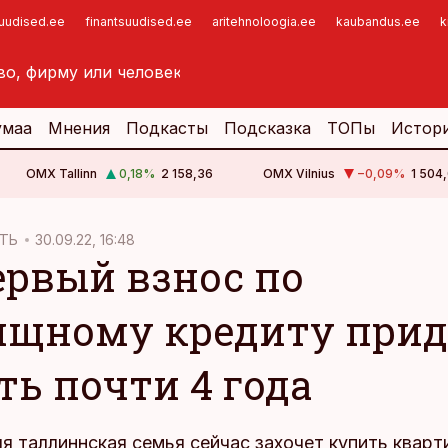
suudised.ee
finantsuudised.ee
aritehnoloogia.ee
kaubandus.ee
k
умаа
Мнения
Подкасты
Подсказка
ТОПы
Истор
OMX Tallinn
0,18
%
2 158,36
OMX Vilnius
−0,09
%
1 504,
ТЬ
30.09.22, 16:48
ервый взнос по
щному кредиту прид
ть почти 4 года
я таллиннская семья сейчас захочет купить кварт