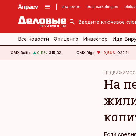
aripaev.ee
bestmarketing.ee
ehitu
kinnisvarauudised.ee
imelineajalugu.ee
logistikauudised.ee
imelineteadus.ee
Все новости
Эпицентр
Инвестор
Ида-Вир
OMX Baltic
0,11
%
315,32
OMX Riga
−0,56
%
923,11
cebook
НЕДВИЖИМОС
На п
Twitter)
kedIn
жили
ail
копи
k
Если средня