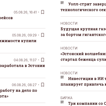
Уолл-стрит завер
технологического сек
05.08.26, 16:41
рейсов
НОВОСТИ
Будущая крупная газ
за бортом гигантского
05.08.26, 09:29
вижимости купили
НОВОСТИ
«Эстонский волшебник
стартап беженца сул
04.08.26, 11:37
заработала в Эстонии
НОВОСТИ
Инвестиции в ИИ 
планирует привлечь
06.08.26, 08:27
работу на дело по
юта»
БИРЖА
Три компании со 