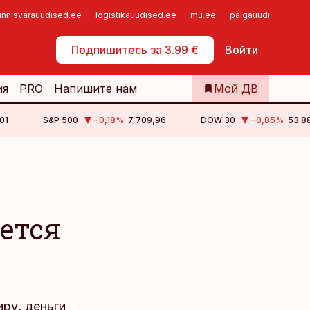
innisvarauudised.ee
logistikauudised.ee
mu.ee
palgauudised.ee
Самообслуживание
Подпишитесь за 3.99 €
Войти
ия
PRO
Напишите нам
Мой ДВ
01
S&P 500
−0,18
%
7 709,96
DOW 30
−0,85
%
53 88
ется
иру, деньги