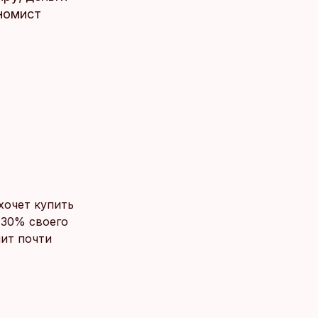
ономист
хочет купить
 30% своего
пит почти