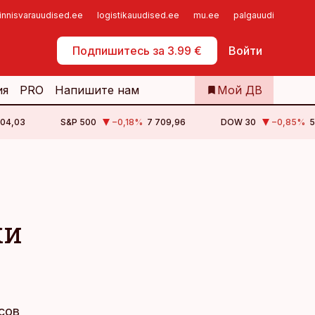
innisvarauudised.ee
logistikauudised.ee
mu.ee
palgauudised.ee
Самообслуживание
Подпишитесь за 3.99 €
Войти
ия
PRO
Напишите нам
Мой ДВ
504,03
S&P 500
−0,18
%
7 709,96
DOW 30
−0,85
%
5
ки
сов