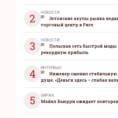
НОВОСТИ
2
Эстонские акулы рынка нед
торговый центр в Риге
НОВОСТИ
3
Польская сеть быстрой моды 
рекордную прибыль
ИНТЕРВЬЮ
4
Инженер сменил стабильную 
душе. «Деньги здесь – слабая вал
БИРЖА
5
Майкл Бьюрри ожидает повторени