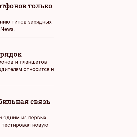
ртфонов только
анию типов зарядных
 News.
арядок
тфонов и планшетов
одителям относится и
обильная связь
 и одним из первых
й тестировал новую