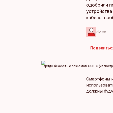
одобрили п
устройства
кабеля, со
dv.ee
Поделитьс
Зарядный кабель с разъемом USB-C (иллюстр
Смартфоны и 
использоват
должны буду