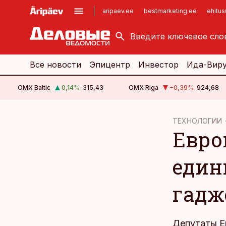
aripaev.ee
bestmarketing.ee
ehitu
kinnisvarauudised.ee
imelineajalugu.ee
logistikauudised.ee
imelineteadus.ee
Все новости
Эпицентр
Инвестор
Ида-Вир
OMX Baltic
0,14
%
315,43
OMX Riga
−0,39
%
924,68
cebook
ТЕХНОЛОГИИ
Евро
Twitter)
kedIn
един
ail
гадж
k
Депутаты Е