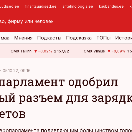
suudised.ee
finantsuudised.ee
aritehnoloogia.ee
kaubandus.ee
k
умаа
Мнения
Подкасты
Подсказка
ТОПы
Истор
OMX Tallinn
−0,02
%
2 157,82
OMX Vilnius
−0,09
%
1 
05.10.22, 09:16
парламент одобрил
ый разъем для заряд
етов
вропарламента подавляющим большинством голо