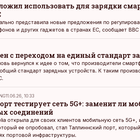
ложил использовать для зарядки сма
C
ально представила новые предложения по регулиров
фонов и других гаджетов в странах ЕС, сообщает BBC
сен с переходом на единый стандарт з
овь вернулся к идее о том, что производители смар
 общий стандарт зарядных устройств. К таким произв
C.
NG
11.06.26, 10:33
рт тестирует сеть 5G+: заменит ли м
ых соединений
elia открыла для своих клиентов мобильную сеть 5G+,
оторый ее опробовал, стал Таллиннский порт, которы
ях портовой инфраструктуры.