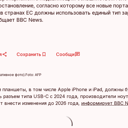
остановление, согласно которому все новые порт
 в странах ЕС должны использовать единый тип з
общает BBC News.
я
Сохранить
Сообщи
ативное фото).
Foto:
AFP
планшеты, в том числе Apple iPhone и iPad, должны б
ь разъем типа USB-C с 2024 года, производители ноу
т внести изменения до 2026 года,
информирует BBC 