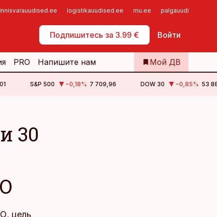
innisvarauudised.ee
logistikauudised.ee
mu.ee
palgauudised.ee
Самообслуживание
Подпишитесь за 3.99 €
Войти
ия
PRO
Напишите нам
Мой ДВ
01
S&P 500
−0,18
%
7 709,96
DOW 30
−0,85
%
53 88
и 30
ТО
О, цель