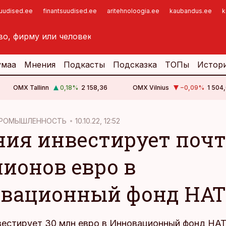
suudised.ee
finantsuudised.ee
aritehnoloogia.ee
kaubandus.ee
k
умаа
Мнения
Подкасты
Подсказка
ТОПы
Истор
OMX Tallinn
0,18
%
2 158,36
OMX Vilnius
−0,09
%
1 504,
ПРОМЫШЛЕННОСТЬ
10.10.22, 12:52
ния инвестирует почт
ионов евро в
вационный фонд НА
вестирует 30 млн евро в Инновационный фонд НАТ