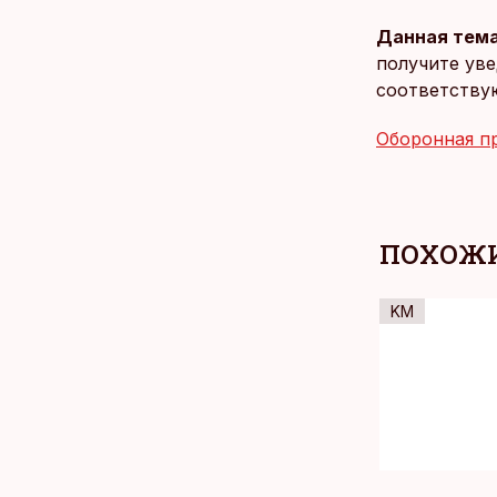
Данная тема
получите уве
соответству
Оборонная п
ПОХОЖИ
KM