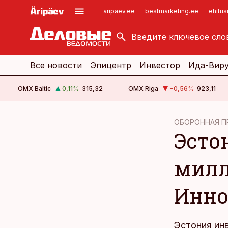
aripaev.ee
bestmarketing.ee
ehitu
kinnisvarauudised.ee
imelineajalugu.ee
logistikauudised.ee
imelineteadus.ee
Все новости
Эпицентр
Инвестор
Ида-Вир
OMX Baltic
0,11
%
315,32
OMX Riga
−0,56
%
923,11
cebook
cebook
ОБОРОННАЯ 
Эсто
Twitter)
Twitter)
kedIn
kedIn
милл
ail
ail
Инно
k
k
Эстония ин