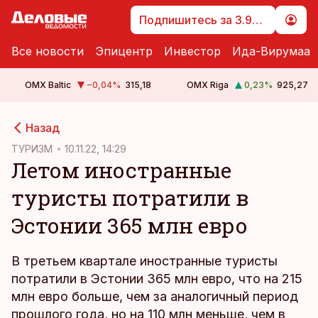
Подпишитесь за 3.99 €
Все новости
Эпицентр
Инвестор
Ида-Вирумаа
OMX Baltic
−0,04
%
315,18
OMX Riga
0,23
%
925,27
cebook
Назад
Twitter)
ТУРИЗМ
10.11.22, 14:29
Летом иностранные
kedIn
туристы потратили в
ail
Эстонии 365 млн евро
k
В третьем квартале иностранные туристы
потратили в Эстонии 365 млн евро, что на 215
млн евро больше, чем за аналогичный период
прошлого года, но на 110 млн меньше, чем в