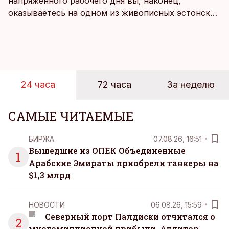
напряженного рабочего дня вы, наконец,
оказываетесь на одном из живописных эстонских
пляжей. Температура морской воды едва
достигает 18 градусов, но вы как закаленный
предприниматель знаете, что смелость города
берет, и без долгих раздумий бросаетесь в воду.
24 часа
72 часа
За неделю
САМЫЕ ЧИТАЕМЫЕ
БИРЖА
07.08.26, 16:51
Вышедшие из ОПЕК Объединенные
1
Арабские Эмираты приобрели танкеры на
$1,3 млрд
НОВОСТИ
06.08.26, 15:59
Северный порт Палдиски отчитался о
2
многомиллионной прибыли. Аудитор