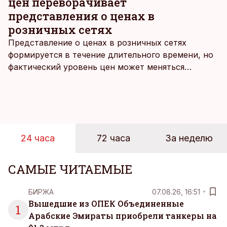
цен переворачивает
попробовать себя в этом виде вложений. С чего
представления о ценах в
начать, на что обращать внимание, какие риски
розничных сетях
подстерегают инвестора? За ответами на эти
Представление о ценах в розничных сетях
вопросы Дмитрий Фефилов отправился к
формируется в течение длительного времени, но
профессионалам.
фактический уровень цен может меняться
быстрее, чем устоявшийся имидж сетей
магазинов. Масштабное исследование цен,
проведенное в апреле, проливает свет на
реальную картину уровня цен в крупнейших
розничных сетях Эстонии.
24 часа
72 часа
За неделю
САМЫЕ ЧИТАЕМЫЕ
БИРЖА
07.08.26, 16:51
Вышедшие из ОПЕК Объединенные
1
Арабские Эмираты приобрели танкеры на