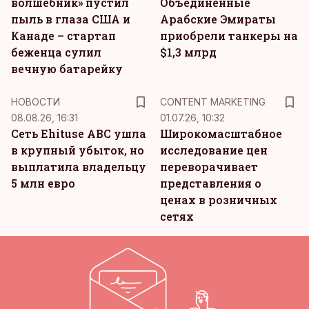
волшебник» пустил
Объединенные
пыль в глаза США и
Арабские Эмираты
Канаде – стартап
приобрели танкеры на
беженца сулил
$1,3 млрд
вечную батарейку
KM
НОВОСТИ
CONTENT MARKETING
08.08.26, 16:31
01.07.26, 10:32
Сеть Ehituse ABC ушла
Широкомасштабное
в крупный убыток, но
исследование цен
выплатила владельцу
переворачивает
5 млн евро
представления о
ценах в розничных
сетях