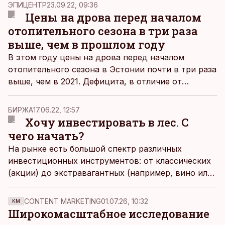
ЭПИЦЕНТР
23.09.22, 09:36
Цены на дрова перед началом
отопительного сезона в три раза
выше, чем в прошлом году
В этом году цены на дрова перед началом
отопительного сезона в Эстонии почти в три раза
выше, чем в 2021. Дефицита, в отличие от
прошлой весны, нет, топливо готовы привезти в
течение пары дней, уверяют предприниматели.
БИРЖА
17.06.22, 12:57
Хочу инвестировать в лес. С
чего начать?
На рынке есть большой спектр различных
инвестиционных инструментов: от классических
(акции) до экстравагантных (например, вино или
произведения искусства). Биржевой редактор
«Деловых ведомостей» Дмитрий Фефилов
CONTENT MARKETING
01.07.26, 10:32
KM
заметил, что в Эстонии много кто интересуется
Широкомасштабное исследование
инвестициями в лес. Да и сам он не прочь