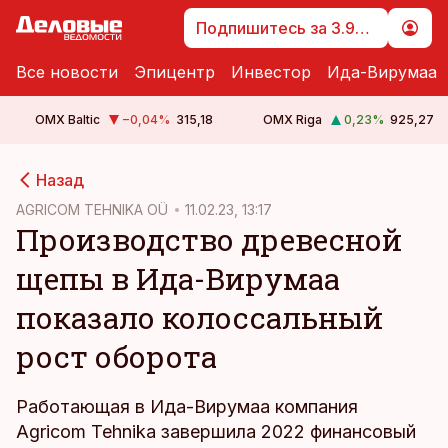
Подпишитесь за 3.99 €
Все новости
Эпицентр
Инвестор
Ида-Вирумаа
OMX Baltic
−0,04
%
315,18
OMX Riga
0,23
%
925,27
cebook
Назад
Twitter)
AGRICOM TEHNIKA OÜ
11.02.23, 13:17
Производство древесной
kedIn
щепы в Ида-Вирумаа
ail
показало колоссальный
k
рост оборота
Работающая в Ида-Вирумаа компания
Agricom Tehnika завершила 2022 финансовый