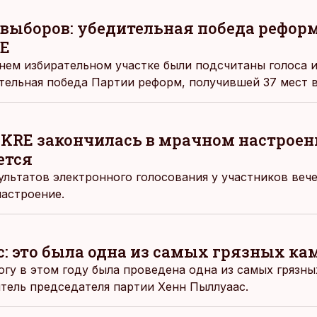
 выборов: убедительная победа рефор
RE
днем избирательном участке были подсчитаны голоса 
ельная победа Партии реформ, получившей 37 мест в
KRE закончилась в мрачном настроен
ется
ультатов электронного голосования у участников веч
астроение.
: это была одна из самых грязных к
огу в этом году была проведена одна из самых грязн
итель председателя партии Хенн Пыллуаас.