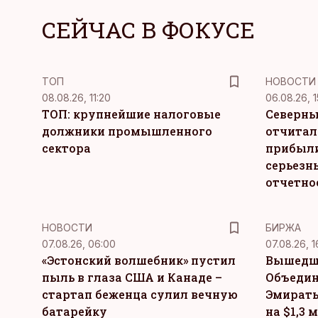
СЕЙЧАС В ФОКУСЕ
ТОП
НОВОСТИ
08.08.26, 11:20
06.08.26, 1
ТОП: крупнейшие налоговые
Северны
должники промышленного
отчитал
сектора
прибыли
серьезн
отчетно
НОВОСТИ
БИРЖА
07.08.26, 06:00
07.08.26, 1
«Эстонский волшебник» пустил
Вышедш
пыль в глаза США и Канаде –
Объедин
стартап беженца сулил вечную
Эмираты
батарейку
на $1,3 