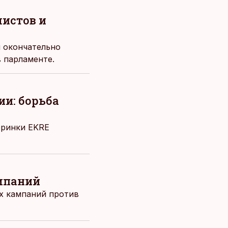
мистов и
и окончательно
 парламенте.
ии: борьба
еринки EKRE
ампаний
ых кампаний против