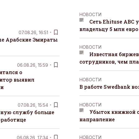
НОВОСТИ
Сеть Ehituse ABC
владельцу 5 млн евро
07.08.26, 16:51
е Арабские Эмираты
НОВОСТИ
Известная биржев
сотрудников, чем пл
06.08.26, 15:59
итался о
итор выявил
НОВОСТИ
В работе Swedbank в
ти
НОВОСТИ
07.08.26, 15:54
Убыток книжной с
чную службу больше
направление
зработице
НОВОСТИ
06.08.26, 17:34