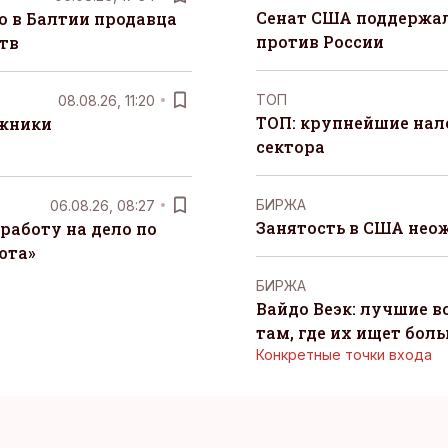
Сенат США поддержал
о в Балтии продавца
против России
тв
ТОП
08.08.26, 11:20
ТОП: крупнейшие на
лжники
сектора
БИРЖА
06.08.26, 08:27
Занятость в США нео
работу на дело по
юта»
БИРЖА
Вайдо Веэк: лучшие в
там, где их ищет бол
Конкретные точки входа