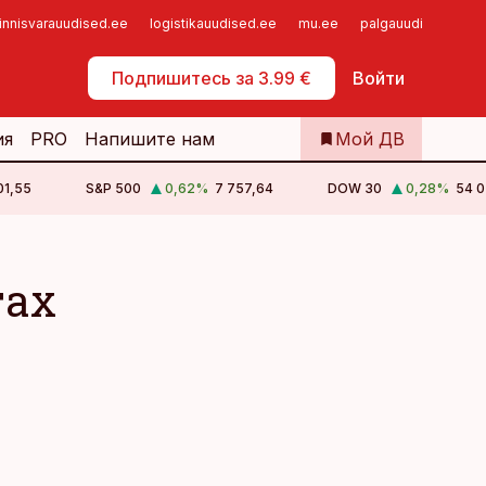
innisvarauudised.ee
logistikauudised.ee
mu.ee
palgauudised.ee
Самообслуживание
Подпишитесь за 3.99 €
Войти
ия
PRO
Напишите нам
Мой ДВ
01,55
S&P 500
0,62
%
7 757,64
DOW 30
0,28
%
54 0
тах