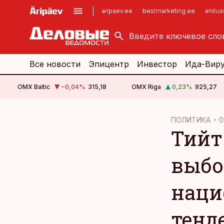
aripaev.ee
bestmarketing.ee
ehitu
kinnisvarauudised.ee
imelineajalugu.ee
logistikauudised.ee
imelineteadus.ee
Все новости
Эпицентр
Инвестор
Ида-Вир
OMX Baltic
−0,04
%
315,18
OMX Riga
0,23
%
925,27
cebook
ПОЛИТИКА
0
Тийт
Twitter)
kedIn
выбо
ail
наци
k
тенд