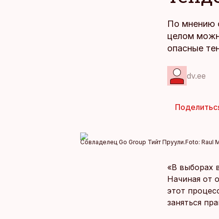
По мнению 
целом можн
опасные те
dv.ee
Поделитьс
Совладелец Go Group Тийт Пруули.
Foto:
Raul 
«В выборах в
Начиная от 
этот процес
заняться пр