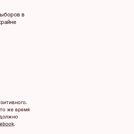
выборов в
крайне
озитивного.
 то же время
 должно
ebook
.