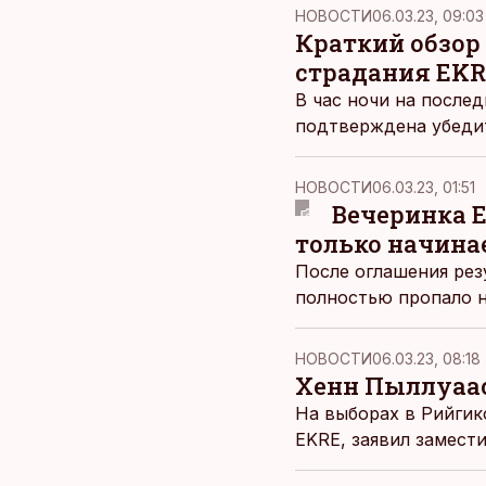
НОВОСТИ
06.03.23, 09:03
Краткий обзор
страдания EK
В час ночи на после
подтверждена убедит
НОВОСТИ
06.03.23, 01:51
Вечеринка E
только начина
После оглашения рез
полностью пропало н
НОВОСТИ
06.03.23, 08:18
Хенн Пыллуаас
На выборах в Рийгик
EKRE, заявил замест