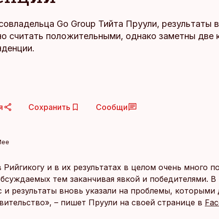
совладельца Go Group Тийта Пруули, результаты 
о считать положительными, однако заметны две 
нденции.
я
Сохранить
Сообщи
Mee
 Рийгикогу и в их результатах в целом очень много п
обсуждаемых тем заканчивая явкой и победителями. В
с и результаты вновь указали на проблемы, которыми
авительство», – пишет Пруули на своей странице в
Fac