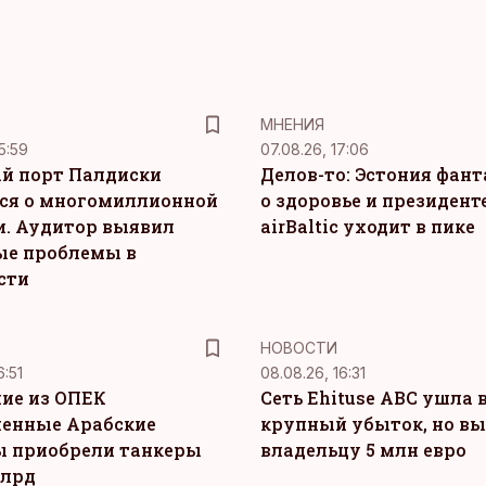
MНЕНИЯ
5:59
07.08.26, 17:06
й порт Палдиски
Делов-то: Эстония фан
ся о многомиллионной
о здоровье и президенте
. Аудитор выявил
airBaltic уходит в пике
ые проблемы в
сти
НОВОСТИ
6:51
08.08.26, 16:31
ие из ОПЕК
Сеть Ehituse ABC ушла 
енные Арабские
крупный убыток, но в
 приобрели танкеры
владельцу 5 млн евро
млрд