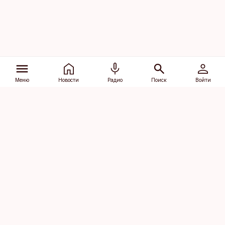
Меню
Новости
Радио
Поиск
Войти
Vana-Lõuna 39/1, 19094 Tallinn
(+372) 667 0111
dv@aripaev.ee
Подписаться
Об Äripäev
Реклама
Контакт