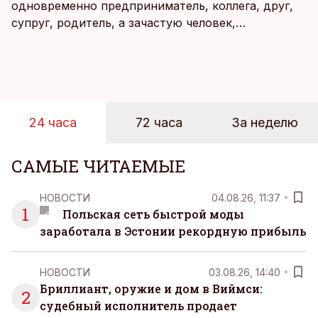
одновременно предприниматель, коллега, друг,
супруг, родитель, а зачастую человек,
совмещающий еще множество других ролей.
Рабочие дни наполнены решениями,
ответственностью, встречами и бесконечным
потоком информации, и даже в свободное время
эти роли часто продолжают сопровождать
24 часа
72 часа
За неделю
человека. Поэтому от отдыха все чаще ждут не
множества занятий или вариантов выбора. Все
чаще люди ищут возможность просто быть здесь
САМЫЕ ЧИТАЕМЫЕ
и сейчас — без необходимости все
организовывать, планировать и за все отвечать
НОВОСТИ
04.08.26, 11:37
самостоятельно.
1
Польская сеть быстрой моды
заработала в Эстонии рекордную прибыль
НОВОСТИ
03.08.26, 14:40
Бриллиант, оружие и дом в Виймси:
2
судебный исполнитель продает