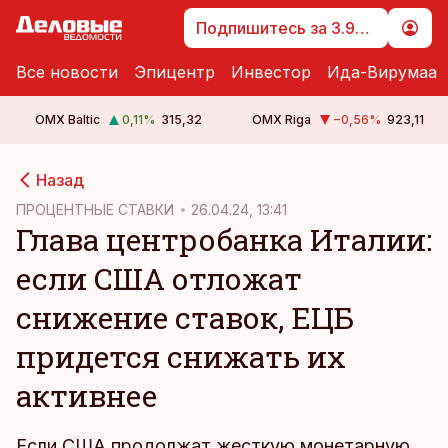
Подпишитесь за 3.99 €
Все новости
Эпицентр
Инвестор
Ида-Вирумаа
OMX Baltic
0,11
%
315,32
OMX Riga
−0,56
%
923,11
cebook
Назад
Twitter)
ПРОЦЕНТНЫЕ СТАВКИ
26.04.24, 13:41
Глава центробанка Италии:
kedIn
если США отложат
ail
снижение ставок, ЕЦБ
k
придется снижать их
активнее
Если США продолжат жесткую монетарную