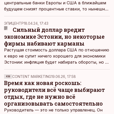
центральные банки Европы и США в ближайшем
будущем снизят процентные ставки, то нынешние
сигналы говорят о том, что ожидать падения
ставок в этом году не стоит. Более того, нельзя
ЭПИЦЕНТР
18.04.24, 17:43
исключать их повышения.
Сильный доллар вредит
экономике Эстонии, но некоторые
фирмы набивают карманы
Растущая стоимость доллара США по отношению
к евро не сулит ничего хорошего для экономики
Эстонии: инфляция будет набирать обороты, но в
выигрыше окажутся несколько компаний.
CONTENT MARKETING
19.06.26, 17:58
KM
Время как новая роскошь:
руководители всё чаще выбирают
отдых, где не нужно всё
организовывать самостоятельно
Руководитель — это не только управленец. Он