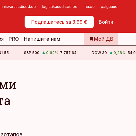
innisvarauudised.ee
logistikauudised.ee
mu.ee
palgauudised.ee
Самообслуживание
Подпишитесь за 3.99 €
Войти
ия
PRO
Напишите нам
Мой ДВ
01,55
S&P 500
0,62
%
7 757,64
DOW 30
0,28
%
54 0
ами
та
артапов,