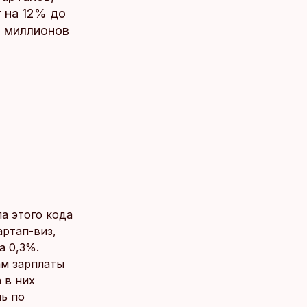
т на 12% до
0 миллионов
ла этого кода
артап-виз,
а 0,3%.
ам зарплаты
 в них
ль по