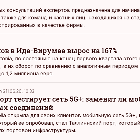
х консультаций экспертов предназначена для начин
 также для команд и частных лиц, находящихся на ст
истрированных в качестве фирмы.
ов в Ида-Вирумаа вырос на 167%
tonia, по состоянию на конец первого квартала этого
а, а их оборот по сравнению с аналогичным периодом
о 1,2 миллиона евро.
NG
11.06.26, 10:33
рт тестирует сеть 5G+: заменит ли м
ых соединений
elia открыла для своих клиентов мобильную сеть 5G+,
оторый ее опробовал, стал Таллиннский порт, которы
ях портовой инфраструктуры.