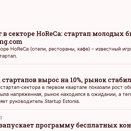
 в секторе HoReCa: стартап молодых 
ing.com
оре HoReCa (отели, рестораны, кафе) – известный игро
тартап.
 стартапов вырос на 10%, рынок стаби
стартап-сектора в первом квартале показали рост об
была напряженная, рынок находился в ожидании, а те
яет руководитель Startup Estonia.
13
ia запускает программу бесплатных ко