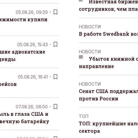
Известная биржев
сотрудников, чем пл
05.08.26, 09:29
вижимости купили
НОВОСТИ
В работе Swedbank в
05.08.26, 15:43
шие адвокатские
НОВОСТИ
Убыток книжной с
денды
направление
05.08.26, 16:41
рейсов
НОВОСТИ
Сенат США поддержал
против России
07.08.26, 06:00
ыль в глаза США и
ТОП
 вечную батарейку
ТОП: крупнейшие на
сектора