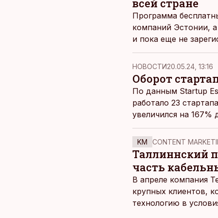
всей стране
Программа бесплатны
компаний Эстонии, а
и пока еще не зарег
НОВОСТИ
20.05.24, 13:16
Оборот стартап
По данным Startup Es
работало 23 стартап
увеличился на 167% д
KM
CONTENT MARKETI
Таллиннский по
часть кабельн
В апреле компания T
крупных клиентов, к
технологию в услови