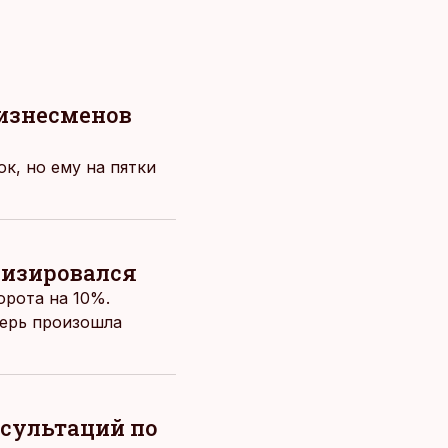
бизнесменов
к, но ему на пятки
лизировался
орота на 10%.
перь произошла
нсультаций по