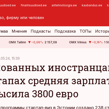
suudised.ee
finantsuudised.ee
aritehnoloogia.ee
kaubandus.ee
k
умаа
Мнения
Подкасты
Подсказка
ТОПы
Истор
OMX Tallinn
−0,06
%
2 157,09
OMX Vilnius
−0,16
%
1 5
.05.24, 15:39
нованных иностранц
тапах средняя зарпла
ысила 3800 евро
программы стартап-виз в Эстонии создано 238 ст