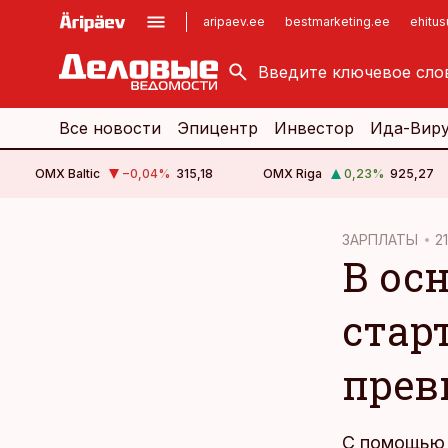
aripaev.ee
bestmarketing.ee
ehitu
kinnisvarauudised.ee
imelineajalugu.ee
logistikauudised.ee
imelineteadus.ee
Все новости
Эпицентр
Инвестор
Ида-Вир
OMX Baltic
−0,04
%
315,18
OMX Riga
0,23
%
925,27
cebook
ЗАРПЛАТЫ
21
В ос
Twitter)
kedIn
стар
ail
прев
k
С помощью 