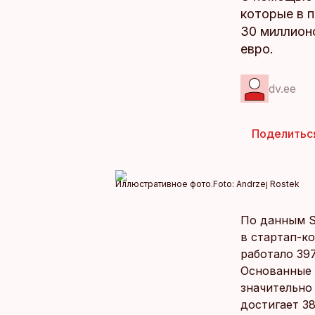
которые в п
30 миллионо
евро.
dv.ee
Поделитьс
Иллюстративное фото.
Foto:
Andrzej Rostek
По данным St
в стартап-к
работало 397
Основанные 
значительно
достигает 38