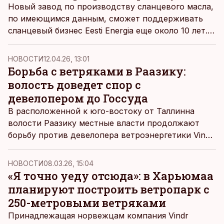
Новый завод по производству сланцевого масла,
по имеющимся данным, сможет поддерживать
сланцевый бизнес Eesti Energia еще около 10 лет.
Компания изучает, за счет чего зарабатывать
выручку, когда бесплатные квоты и
НОВОСТИ
12.04.26, 13:01
экономический смысл использования сланца
Борьба с ветряками в Раазику:
иссякнут.
волость доведет спор с
девелопером до Госсуда
В расположенной к юго-востоку от Таллинна
волости Раазику местные власти продолжают
борьбу против девелопера ветроэнергетики Vindr
Baltic: сначала самоуправление несколько лет
назад одержало локальную победу в
НОВОСТИ
08.03.26, 15:04
административном суде, затем в марте этого
«Я точно уеду отсюда»: в Харьюмаа
года окружной суд отменил это решение, а
планируют построить ветропарк с
теперь в апреле волость решила подать
250-метровыми ветряками
кассационную жалобу в Госсуд.
Принадлежащая норвежцам компания Vindr