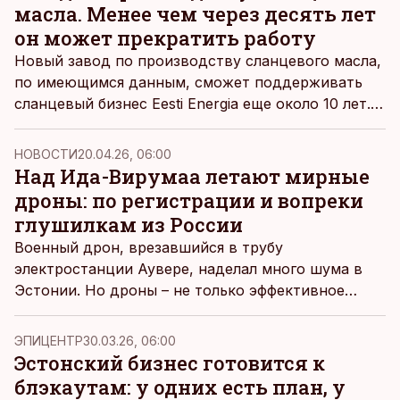
масла. Менее чем через десять лет
он может прекратить работу
Новый завод по производству сланцевого масла,
по имеющимся данным, сможет поддерживать
сланцевый бизнес Eesti Energia еще около 10 лет.
Компания изучает, за счет чего зарабатывать
выручку, когда бесплатные квоты и
НОВОСТИ
20.04.26, 06:00
экономический смысл использования сланца
Над Ида-Вирумаа летают мирные
иссякнут.
дроны: по регистрации и вопреки
глушилкам из России
Военный дрон, врезавшийся в трубу
электростанции Аувере, наделал много шума в
Эстонии. Но дроны – не только эффективное
оружие, но еще и перспективное направление в
гражданской экономике. Их используют в мирных
ЭПИЦЕНТР
30.03.26, 06:00
целях даже в Ида-Вирумаа – в самом неудобном
Эстонский бизнес готовится к
для дронов месте.
блэкаутам: у одних есть план, у