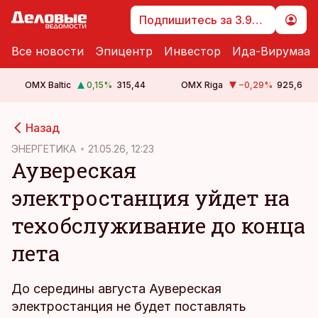
Подпишитесь за 3.99 €
Все новости
Эпицентр
Инвестор
Ида-Вирумаа
OMX Baltic
0,15
%
315,44
OMX Riga
−0,29
%
925,6
cebook
Назад
Twitter)
ЭНЕРГЕТИКА
21.05.26, 12:23
Аувереская
kedIn
электростанция уйдет на
ail
техобслуживание до конца
k
лета
До середины августа Аувереская
электростанция не будет поставлять