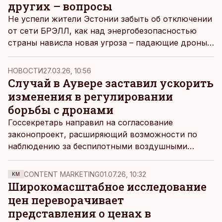
других – вопросы
Не успели жители Эстонии забыть об отключении
от сети БРЭЛЛ, как над энергобезопасностью
страны нависла новая угроза – падающие дроны.
ДВ опросили местных предпринимателей, готовы
ли они к риску блэкаутов.
НОВОСТИ
27.03.26, 10:56
Случай в Аувере заставил ускорить
изменения в регулировании
борьбы с дронами
Госсекретарь направил на согласование
законопроект, расширяющий возможности по
наблюдению за беспилотными воздушными
судами и противодействию им в мирное время.
CONTENT MARKETING
01.07.26, 10:32
KM
Широкомасштабное исследование
цен переворачивает
представления о ценах в