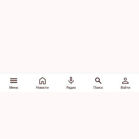
Меню
Новости
Радио
Поиск
Войти
Vana-Lõuna 39/1, 19094 Tallinn
(+372) 667 0111