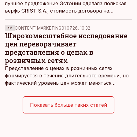
лучшее предложение Эстонии сделала польская
верфь CRIST S.A.; стоимость договора на
проектирование и строительство составляет 50
млн евро.
CONTENT MARKETING
01.07.26, 10:32
KM
Широкомасштабное исследование
цен переворачивает
представления о ценах в
розничных сетях
Представление о ценах в розничных сетях
формируется в течение длительного времени, но
фактический уровень цен может меняться
быстрее, чем устоявшийся имидж сетей
магазинов. Масштабное исследование цен,
проведенное в апреле, проливает свет на
Показать больше таких статей
реальную картину уровня цен в крупнейших
розничных сетях Эстонии.