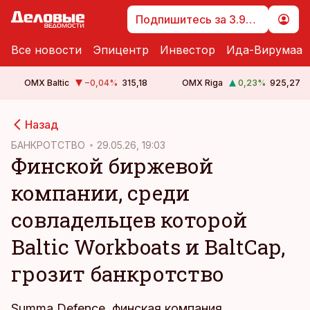
Подпишитесь за 3.99 €
Все новости
Эпицентр
Инвестор
Ида-Вирумаа
OMX Baltic
−0,04
%
315,18
OMX Riga
0,23
%
925,27
cebook
Назад
Twitter)
БАНКРОТСТВО
29.05.26, 19:03
Финской биржевой
kedIn
компании, среди
ail
совладельцев которой
k
Baltic Workboats и BaltCap,
грозит банкротство
Summa Defence, финская компания,