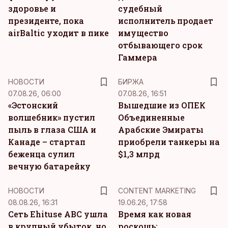
здоровье и
судебный
президенте, пока
исполнитель продает
airBaltic уходит в пике
имущество
отбывающего срок
Гаммера
НОВОСТИ
БИРЖА
07.08.26, 06:00
07.08.26, 16:51
«Эстонский
Вышедшие из ОПЕК
волшебник» пустил
Объединенные
пыль в глаза США и
Арабские Эмираты
Канаде – стартап
приобрели танкеры на
беженца сулил
$1,3 млрд
вечную батарейку
KM
НОВОСТИ
CONTENT MARKETING
08.08.26, 16:31
19.06.26, 17:58
Сеть Ehituse ABC ушла
Время как новая
в крупный убыток, но
роскошь: