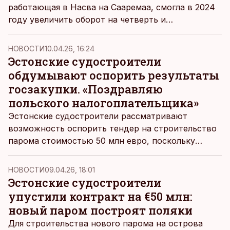
работающая в Насва на Сааремаа, смогла в 2024
году увеличить оборот на четверть и
рассчитывает на продолжение роста и в этом
году, однако возбужденное весной уголовное
НОВОСТИ
10.04.26, 16:24
дело вызывает беспокойство у исполнительного
Эстонские судостроители
директора фирмы.
обдумывают оспорить результаты
госзакупки. «Поздравляю
польского налогоплательщика»
Эстонские судостроители рассматривают
возможность оспорить тендер на строительство
парома стоимостью 50 млн евро, поскольку
лучшим участником на данный момент признана
польская верфь.
НОВОСТИ
09.04.26, 18:01
Эстонские судостроители
упустили контракт на €50 млн:
новый паром построят поляки
Для строительства нового парома на острова