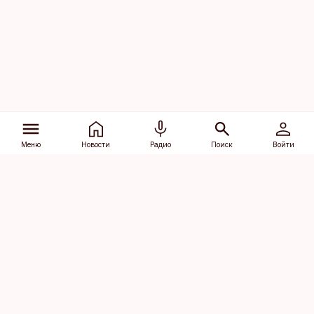
Меню
Новости
Радио
Поиск
Войти
Vana-Lõuna 39/1, 19094 Tallinn
(+372) 667 0111
dv@aripaev.ee