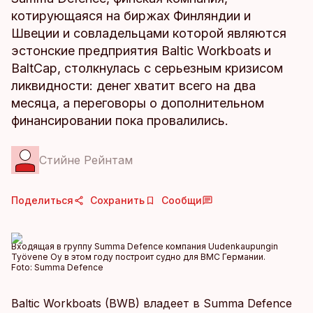
котирующаяся на биржах Финляндии и
Швеции и совладельцами которой являются
эстонские предприятия Baltic Workboats и
BaltCap, столкнулась с серьезным кризисом
ликвидности: денег хватит всего на два
месяца, а переговоры о дополнительном
финансировании пока провалились.
Стийне Рейнтам
Поделиться
Сохранить
Сообщи
Входящая в группу Summa Defence компания Uudenkaupungin
Työvene Oy в этом году построит судно для ВМС Германии.
Foto:
Summa Defence
Baltic Workboats (BWB) владеет в Summa Defence