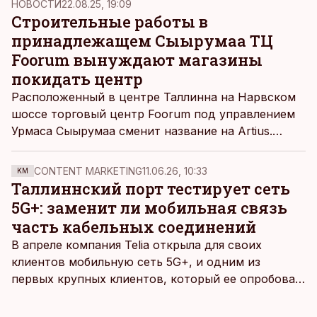
НОВОСТИ
22.08.25, 19:09
Строительные работы в
принадлежащем Сыырумаа ТЦ
Foorum вынуждают магазины
покидать центр
Расположенный в центре Таллинна на Нарвском
шоссе торговый центр Foorum под управлением
Урмаса Сыырумаа сменит название на Artius.
Однако до весны следующего года, когда центр
должен обновиться, многие арендаторы не в
CONTENT MARKETING
11.06.26, 10:33
KM
силах оставаться на прежних площадях: в
Таллиннский порт тестирует сеть
условиях и без того сложной экономической
5G+: заменит ли мобильная связь
ситуации ремонт делает бизнес слишком
часть кабельных соединений
затратным. Многие уже съехали, а для тех, кто
В апреле компания Telia открыла для своих
остается, предпринимательская деятельность
клиентов мобильную сеть 5G+, и одним из
усложнится.
первых крупных клиентов, который ее опробовал,
стал Таллиннский порт, который тестировал
новую технологию в условиях портовой