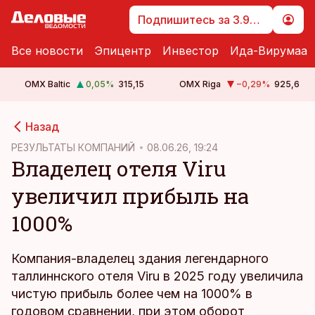
Подпишитесь за 3.99 €
Все новости
Эпицентр
Инвестор
Ида-Вирумаа
OMX Baltic
0,05
%
315,15
OMX Riga
−0,29
%
925,6
cebook
Назад
Twitter)
РЕЗУЛЬТАТЫ КОМПАНИЙ
08.06.26, 19:24
Владелец отеля Viru
kedIn
увеличил прибыль на
ail
1000%
k
Компания-владелец здания легендарного
таллиннского отеля Viru в 2025 году увеличила
чистую прибыль более чем на 1000% в
годовом сравнении, при этом оборот