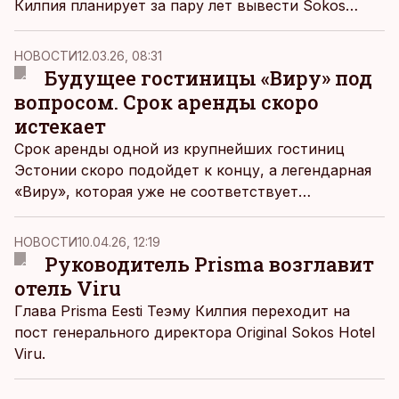
Килпия планирует за пару лет вывести Sokos
Hotel из убытков, которые тянутся со времен
пандемии. Если потребуется, он готов и сам
НОВОСТИ
12.03.26, 08:31
включиться в повседневную работу.
Будущее гостиницы «Виру» под
вопросом. Срок аренды скоро
истекает
Срок аренды одной из крупнейших гостиниц
Эстонии скоро подойдет к концу, а легендарная
«Виру», которая уже не соответствует
требованиям времени, нуждается в
основательном ремонте.
НОВОСТИ
10.04.26, 12:19
Руководитель Prisma возглавит
отель Viru
Глава Prisma Eesti Теэму Килпия переходит на
пост генерального директора Original Sokos Hotel
Viru.