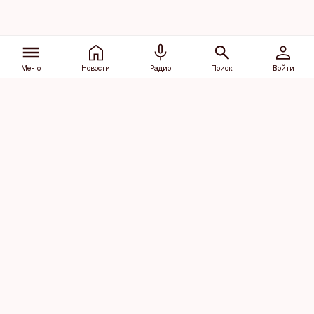
Меню
Новости
Радио
Поиск
Войти
Vana-Lõuna 39/1, 19094 Tallinn
(+372) 667 0111
dv@aripaev.ee
Подписаться
Об Äripäev
Реклама
Контакт
Права на
Кодекс журналистской