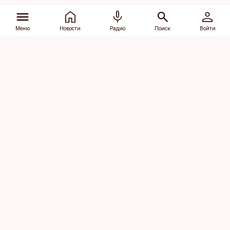
Меню
Новости
Радио
Поиск
Войти
Vana-Lõuna 39/1, 19094 Tallinn
(+372) 667 0111
dv@aripaev.ee
Подписаться
Об Äripäev
Реклама
Контакт
Права на
Кодекс журналистской
использование
этики
контента