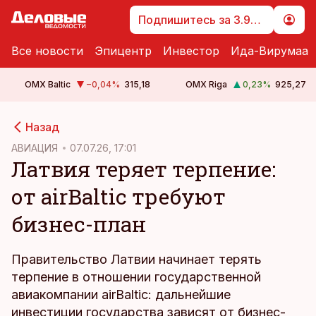
Подпишитесь за 3.99 €
Все новости
Эпицентр
Инвестор
Ида-Вирумаа
OMX Baltic
−0,04
%
315,18
OMX Riga
0,23
%
925,27
cebook
Назад
Twitter)
АВИАЦИЯ
07.07.26, 17:01
Латвия теряет терпение:
kedIn
от airBaltic требуют
ail
бизнес-план
k
Правительство Латвии начинает терять
терпение в отношении государственной
авиакомпании airBaltic: дальнейшие
инвестиции государства зависят от бизнес-