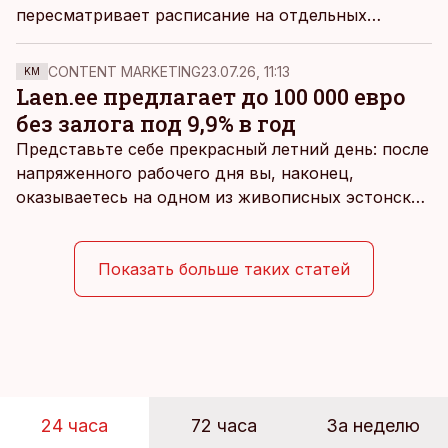
пересматривает расписание на отдельных
маршрутах. В компании сообщили, что изменения
затрагивают около 5% майского расписания
CONTENT MARKETING
23.07.26, 11:13
KM
полетов из Риги и касаются выборочно
Laen.ee предлагает до 100 000 евро
отобранных рейсов.
без залога под 9,9% в год
Представьте себе прекрасный летний день: после
напряженного рабочего дня вы, наконец,
оказываетесь на одном из живописных эстонских
пляжей. Температура морской воды едва
достигает 18 градусов, но вы как закаленный
предприниматель знаете, что смелость города
Показать больше таких статей
берет, и без долгих раздумий бросаетесь в воду.
24 часа
72 часа
За неделю