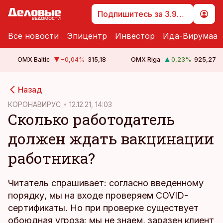
Подпишитесь за 3.99 €
Все новости
Эпицентр
Инвестор
Ида-Вирумаа
OMX Baltic
−0,04
%
315,18
OMX Riga
0,23
%
925,27
cebook
Назад
Twitter)
КОРОНАВИРУС
12.12.21, 14:03
Сколько работодатель
kedIn
должен ждать вакцинации
ail
работника?
k
Читатель спрашивает: согласно введенному
порядку, мы на входе проверяем COVID-
сертификаты. Но при проверке существует
обоюдная угроза: мы не знаем, заразен клиент