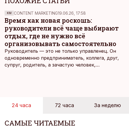
ПОХОЖИЕ СТАТЬИ
CONTENT MARKETING
19.06.26, 17:58
KM
Время как новая роскошь:
руководители всё чаще выбирают
отдых, где не нужно всё
организовывать самостоятельно
Руководитель — это не только управленец. Он
одновременно предприниматель, коллега, друг,
супруг, родитель, а зачастую человек,
совмещающий еще множество других ролей.
Рабочие дни наполнены решениями,
ответственностью, встречами и бесконечным
потоком информации, и даже в свободное время
эти роли часто продолжают сопровождать
24 часа
72 часа
За неделю
человека. Поэтому от отдыха все чаще ждут не
множества занятий или вариантов выбора. Все
чаще люди ищут возможность просто быть здесь
САМЫЕ ЧИТАЕМЫЕ
и сейчас — без необходимости все