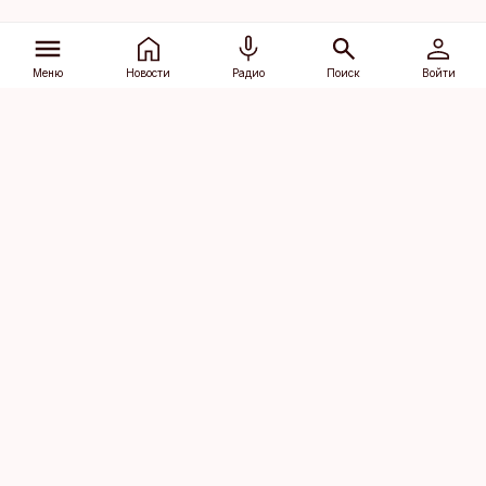
Меню
Новости
Радио
Поиск
Войти
Vana-Lõuna 39/1, 19094 Tallinn
(+372) 667 0111
dv@aripaev.ee
Подписаться
Об Äripäev
Реклама
Контакт
Права на
Кодекс журналистской
использование
этики
контента