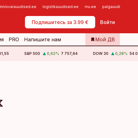
innisvarauudised.ee
logistikauudised.ee
mu.ee
palgauudised.ee
Самообслуживание
Подпишитесь за 3.99 €
Войти
ия
PRO
Напишите нам
Мой ДВ
01,55
S&P 500
0,62
%
7 757,64
DOW 30
0,28
%
54 0
x