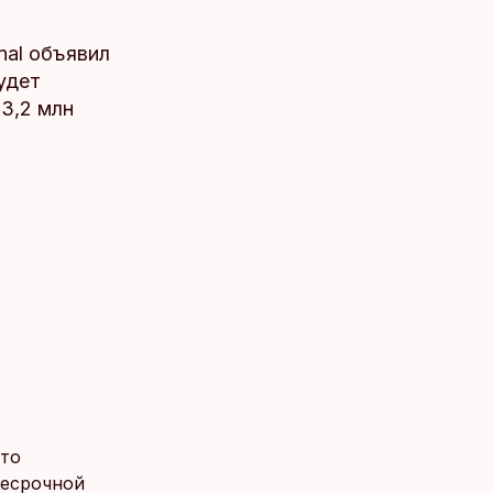
nal объявил
удет
3,2 млн
что
несрочной