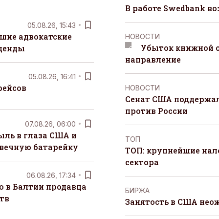
В работе Swedbank в
05.08.26, 15:43
шие адвокатские
НОВОСТИ
Убыток книжной с
денды
направление
05.08.26, 16:41
рейсов
НОВОСТИ
Сенат США поддержал
против России
07.08.26, 06:00
ыль в глаза США и
ТОП
 вечную батарейку
ТОП: крупнейшие на
сектора
06.08.26, 17:34
о в Балтии продавца
БИРЖА
тв
Занятость в США нео