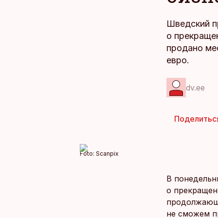
Шведский пр
о прекраще
продано ме
евро.
dv.ee
Поделитьс
Foto:
Scanpix
В понедельн
о прекращен
продолжающе
не сможем п