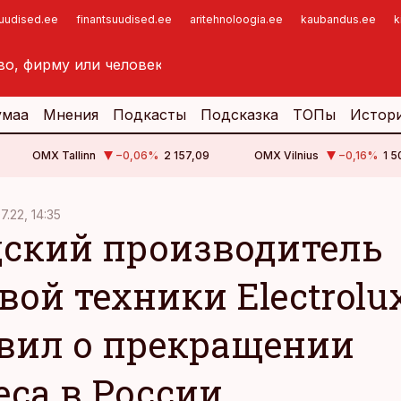
suudised.ee
finantsuudised.ee
aritehnoloogia.ee
kaubandus.ee
k
умаа
Мнения
Подкасты
Подсказка
ТОПы
Истор
OMX Tallinn
−0,06
%
2 157,09
OMX Vilnius
−0,16
%
1 5
07.22, 14:35
ский производитель
вой техники Electrolu
вил о прекращении
еса в России