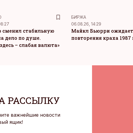
Ю
БИРЖА
08:27
06.08.26, 14:29
 сменил стабильную
Майкл Бьюрри ожидае
а дело по душе.
повторения краха 1987 
здесь – слабая валюта»
А РАССЫЛКУ
чите важнейшие новости
вый ящик!