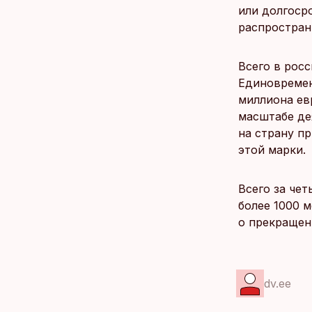
или долгоср
распростран
Всего в рос
Единовремен
миллиона ев
масштабе де
на страну п
этой марки.
Всего за че
более 1000 
о прекращен
dv.ee