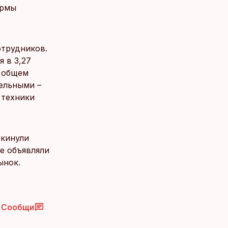
ирмы
отрудников.
 в 3,27
в общем
ельными –
 техники
окинули
е объявляли
ынок.
Сообщи