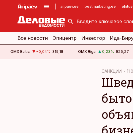
aripaev.ee
bestmarketing.ee
ehitu
kinnisvarauudised.ee
imelineajalugu.ee
logistikauudised.ee
imelineteadus.ee
Все новости
Эпицентр
Инвестор
Ида-Вир
OMX Baltic
−0,04
%
315,18
OMX Riga
0,23
%
925,27
cebook
cebook
САНКЦИИ
11.
Швед
Twitter)
Twitter)
kedIn
kedIn
быто
ail
ail
объя
k
k
бизн