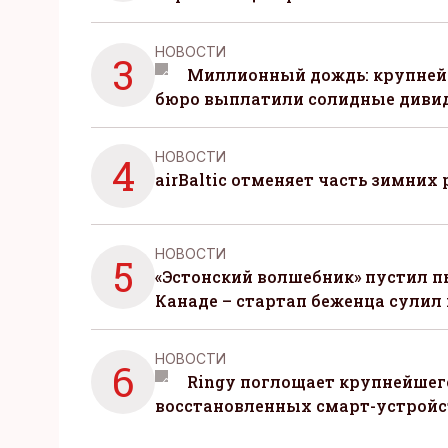
НОВОСТИ
3
Миллионный дождь: крупней
бюро выплатили солидные диви
НОВОСТИ
4
airBaltic отменяет часть зимних 
НОВОСТИ
5
«Эстонский волшебник» пустил п
Канаде – стартап беженца сулил
НОВОСТИ
6
Ringy поглощает крупнейшег
восстановленных смарт-устройс