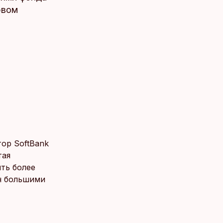
рвом
ор SoftBank
тая
ть более
ен большими