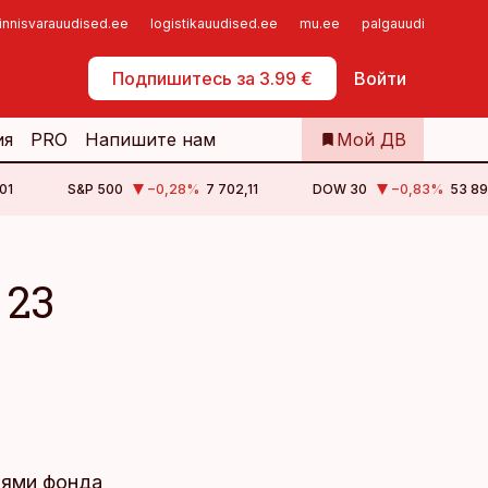
innisvarauudised.ee
logistikauudised.ee
mu.ee
palgauudised.ee
Самообслуживание
Подпишитесь за 3.99 €
Войти
ия
PRO
Напишите нам
Мой ДВ
01
S&P 500
−0,28
%
7 702,11
DOW 30
−0,83
%
53 89
 23
:
лями фонда