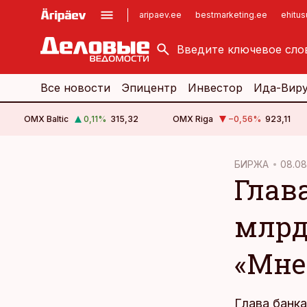
aripaev.ee
bestmarketing.ee
ehitu
kinnisvarauudised.ee
imelineajalugu.ee
logistikauudised.ee
imelineteadus.ee
Все новости
Эпицентр
Инвестор
Ида-Вир
OMX Baltic
0,11
%
315,32
OMX Riga
−0,56
%
923,11
cebook
БИРЖА
08.08
Глава
Twitter)
kedIn
млрд
ail
«Мне
k
Глава банк