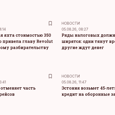
НОВОСТИ
4:14
05.08.26, 08:27
я яхта стоимостью 350
Ряды налоговых долж
о привела главу Revolut
ширятся: одни тянут вр
ному разбирательству
другие ждут денег
НОВОСТИ
6:41
05.08.26, 11:47
c отменяет часть
Эстония возьмет 45-ле
рейсов
кредит на оборонные з