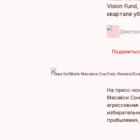
Vision Fund
квартале у
Дмитри
Поделитьс
Глава SoftBank Масаёси Сон.
Foto:
Reuters/Sca
На пресс-ко
Масаёси Сон
агрессивная
избирательн
прибылями», 