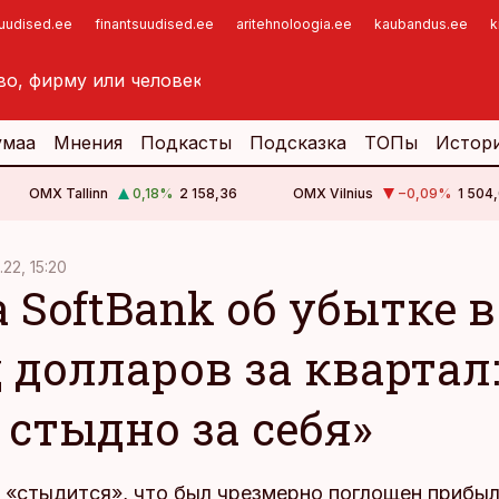
suudised.ee
finantsuudised.ee
aritehnoloogia.ee
kaubandus.ee
k
умаа
Мнения
Подкасты
Подсказка
ТОПы
Истор
OMX Tallinn
0,18
%
2 158,36
OMX Vilnius
−0,09
%
1 504,
.22, 15:20
 SoftBank об убытке в
 долларов за квартал
 стыдно за себя»
а «стыдится», что был чрезмерно поглощен прибы