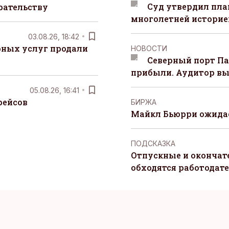
Суд утвердил пла
рательству
многолетней историей
03.08.26, 18:42
рных услуг продали
НОВОСТИ
Северный порт П
прибыли. Аудитор вы
05.08.26, 16:41
рейсов
БИРЖА
Майкл Бьюрри ожидае
ПОДСКАЗКА
Отпускные и окончат
обходятся работодат