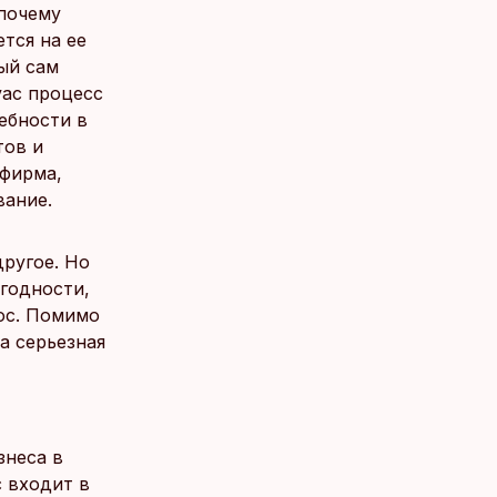
 почему
тся на ее
ый сам
vac процесс
ебности в
тов и
 фирма,
вание.
другое. Но
 годности,
ос. Помимо
а серьезная
знеса в
c входит в