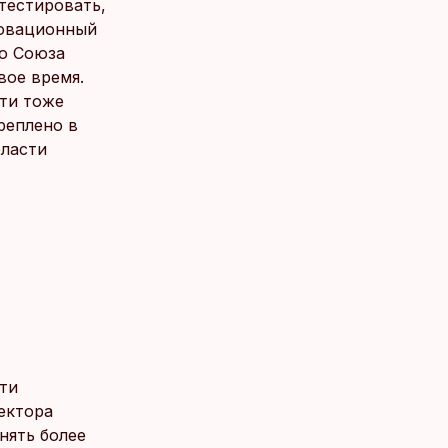
тестировать,
новационный
го Союза
вое время.
сти тоже
реплено в
бласти
сти
ектора
нять более