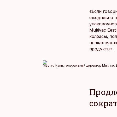
«Если говор
ежедневно п
упаковочног
Multivac Ees
колбасы, по
полках мага
продукты».
Маргус Купп, генеральный директор Multivac E
Продл
сокра