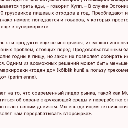
вается треть еды, – говорит Купп. – В случае Эстони
00 грузовиков пищевых отходов в год. Преобладают 
днако немало попадается и товаров, у которых просто
i» еще в супермаркете.
ле эти продукты еще не испорчены, их можно использ
овных проблем, стоящих перед Продовольственным ба
олне годны в пищу, но закон не позволяет собирать и
я. Одним из возможных решений может быть меньше
аркировки «годен до» (kõlblik kuni) в пользу «реком
о» (parim enne).
ет на то, что современный лидер рынка, такой как Mul
титься об охране окружающей среды и переработке о
но стало нашим девизом. Мы всегда ищем технически
волят нам перерабатывать вторсырье».