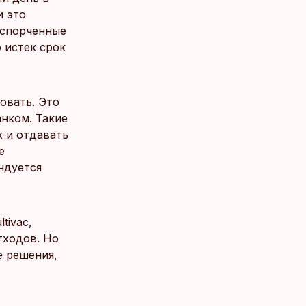
и это
испорченные
 истек срок
овать. Это
нком. Такие
х и отдавать
е
ендуется
tivac,
тходов. Но
е решения,