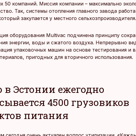
их 50 компаний. Миссия компании – максимально экол
ство. Так, системы отопления главного завода работ
 который закупается у местного сельхозпроизводителя
ция оборудования Multivac подчинена принципу сокр
ния энергии, воды и сжатого воздуха. Непрерывно ве
ация упаковочных машин на основе тестирования и 
териалов, пригодных для вторичного использования.
о в Эстонии ежегодно
сывается 4500 грузовиков
ктов питания
им сегодня очень актуален вопрос утилизации. «Кажд