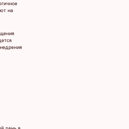
огичное
ают на
.
ащения
дется
внедрения
ый день в