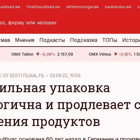
suudised.ee
finantsuudised.ee
aritehnoloogia.ee
kaubandus.ee
k
умаа
Мнения
Подкасты
Подсказка
ТОПы
Истор
OMX Tallinn
−0,06
%
2 157,09
OMX Vilnius
−0,16
%
1 5
OY EESTI FILIAAL FIL
03.06.22, 10:59
ильная упаковка
огична и продлевает 
ения продуктов
ltivac основана 60 лет назад в Германии и произ