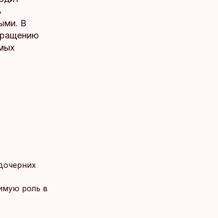
ь
ыми. В
кращению
амых
 дочерних
имую роль в