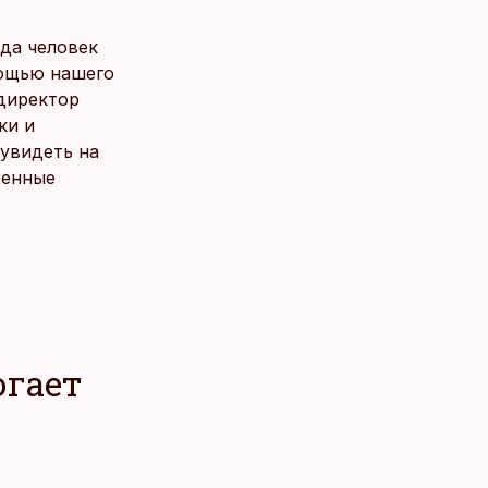
рда человек
мощью нашего
 директор
ки и
 увидеть на
женные
гает