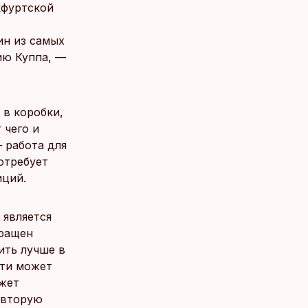
кфуртской
ин из самых
ию Куппа, —
 в коробки,
 чего и
 работа для
отребует
иций.
 является
кращен
ить лучше в
сти может
ожет
 вторую