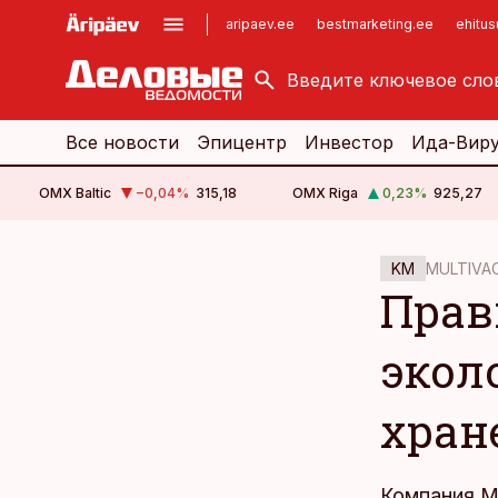
aripaev.ee
bestmarketing.ee
ehitu
kinnisvarauudised.ee
imelineajalugu.ee
logistikauudised.ee
imelineteadus.ee
Все новости
Эпицентр
Инвестор
Ида-Вир
OMX Baltic
−0,04
%
315,18
OMX Riga
0,23
%
925,27
cebook
cebook
MULTIVAC 
KM
Twitter)
Twitter)
Прав
kedIn
kedIn
экол
ail
ail
хран
k
k
Компания Mu