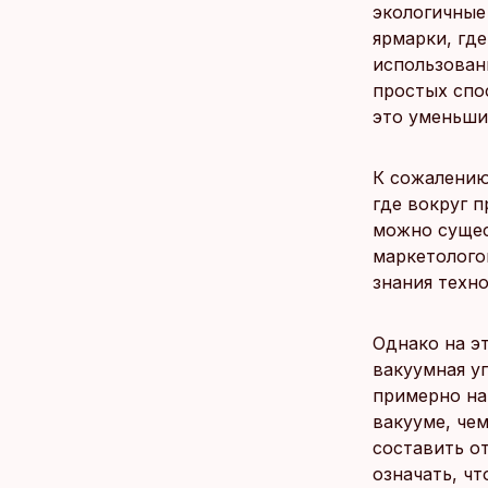
экологичные
ярмарки, гд
использован
простых спо
это уменьши
К сожалению
где вокруг п
можно сущес
маркетолого
знания техн
Однако на э
вакуумная у
примерно на
вакууме, че
составить от
означать, ч