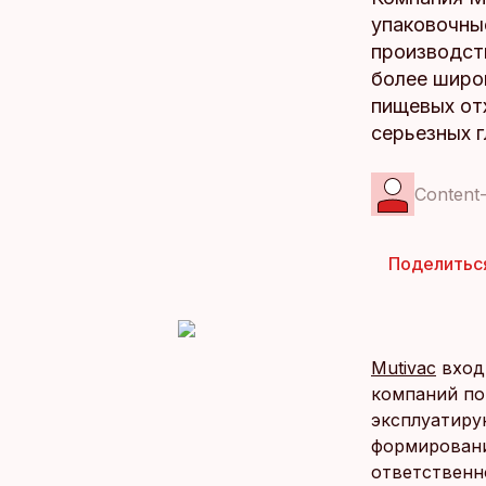
упаковочны
производст
более широ
пищевых от
серьезных 
Content
Поделитьс
Mutivac
входи
компаний по
эксплуатиру
формировани
ответственн