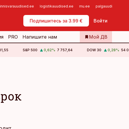
innisvarauudised.ee
logistikauudised.ee
mu.ee
palgauudised.ee
Самообслуживание
Подпишитесь за 3.99 €
Войти
ия
PRO
Напишите нам
Мой ДВ
01,55
S&P 500
0,62
%
7 757,64
DOW 30
0,28
%
54 0
срок
водит