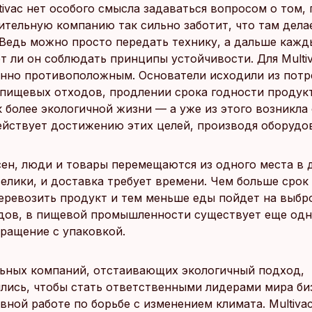
tivac нет особого смысла задаваться вопросом о том,
тельную компанию так сильно заботит, что там делае
 Ведь можно просто передать технику, а дальше кажд
ет ли он соблюдать принципы устойчивости. Для Multi
нно противоположным. Основатели исходили из потр
пищевых отходов, продлении срока годности продук
к более экологичной жизни — а уже из этого возникла
ействует достижению этих целей, производя оборудо
сен, люди и товары перемещаются из одного места в 
елики, и доставка требует времени. Чем больше срок
еревозить продукт и тем меньше еды пойдет на выбр
дов, в пищевой промышленности существует еще одн
бращение с упаковкой.
льных компаний, отстаивающих экологичный подход,
лись, чтобы стать ответственными лидерами мира би
вной работе по борьбе с изменением климата. Multiva