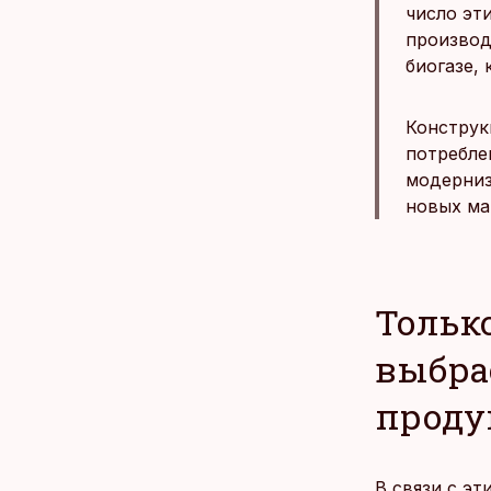
число эт
производ
биогазе,
Конструк
потребле
модерниз
новых ма
Тольк
выбра
проду
В связи с эт