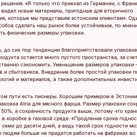
 решения. «Я только что приехал из Германии, с Фран
е видел новые материалы, пригодные для вторичного
ия, которые мы представим эстонским клиентам». Од
собов сделать наш рынок более устойчивым, по мнен
ть физические размеры упаковки.
, до сих пор тенденции благоприятствовали упаковке
родукта остается много пустого пространства, за счет
твенно сэкономить. Уменьшение размеров упаковки –
в и сбытовиков. Внедрение более простой упаковки п
ологий и материалов, а также дополнительных инвест
том пути есть пионеры. Хорошим примером в Эстонии
паковка Atria для мясного фарша. Размер упаковки со
 50%, а сохранность продукта выше, потому что хран
м в коробке в газовой среде. «Продление срока годно
 семи до десяти дней, а ведь такой срок годности м
то людям больше не придется работать на фабриках во