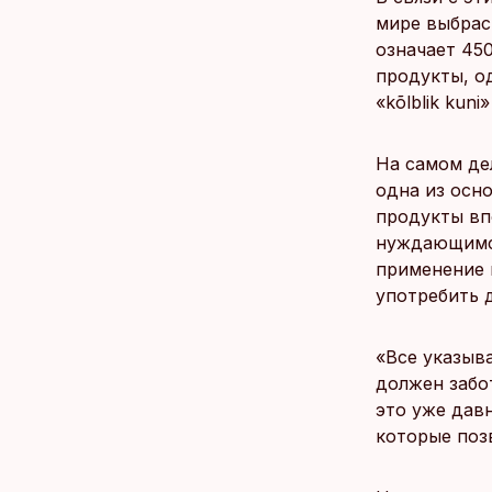
мире выбрасы
означает 45
продукты, о
«kõlblik kun
На самом де
одна из осн
продукты вп
нуждающимс
применение м
употребить д
«Все указыва
должен забо
это уже дав
которые поз