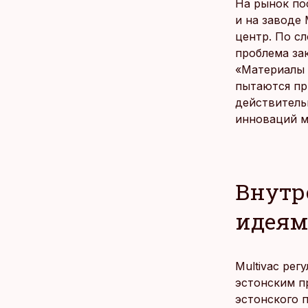
На рынок по
и на заводе
центр. По с
проблема за
«Материалы 
пытаются пр
действитель
инноваций м
Внутр
идея
Multivac ре
эстонским п
эстонского 