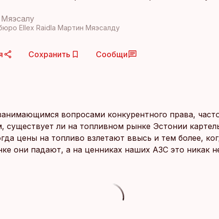
 Мяэсалу
бюро Ellex Raidla Мартин Мяэсалду
я
Сохранить
Сообщи
занимающимся вопросами конкурентного права, част
м, существует ли на топливном рынке Эстонии картел
гда цены на топливо взлетают ввысь и тем более, ког
ке они падают, а на ценниках наших АЗС это никак н