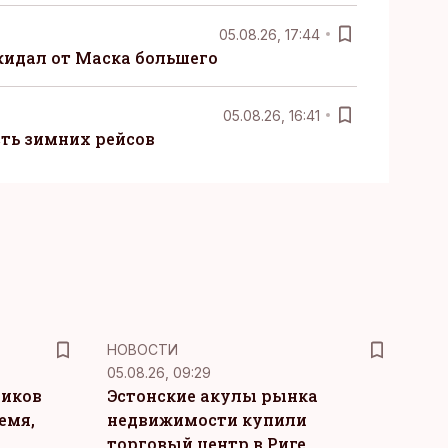
05.08.26, 17:44
жидал от Маска большего
05.08.26, 16:41
сть зимних рейсов
НОВОСТИ
05.08.26, 09:29
ников
Эстонские акулы рынка
емя,
недвижимости купили
торговый центр в Риге