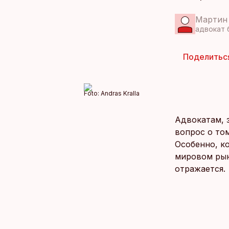
Мартин
адвокат 
Поделитьс
Foto:
Andras Kralla
Адвокатам, 
вопрос о то
Особенно, ко
мировом рын
отражается.