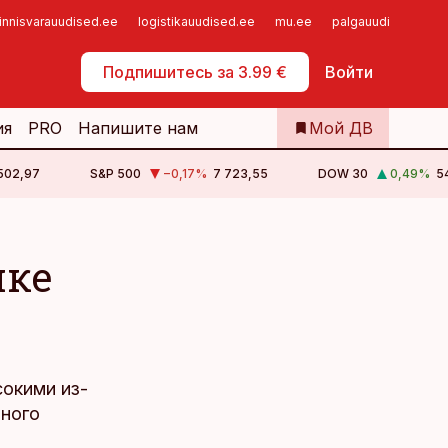
innisvarauudised.ee
logistikauudised.ee
mu.ee
palgauudised.ee
Самообслуживание
Подпишитесь за 3.99 €
Войти
ия
PRO
Напишите нам
Мой ДВ
 502,97
S&P 500
−0,17
%
7 723,55
DOW 30
0,49
%
5
нке
сокими из-
ьного