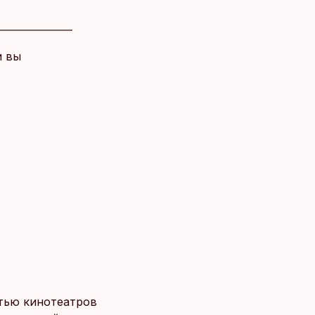
и вы
тью кинотеатров