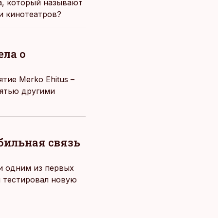
za, который называют
и кинотеатров?
ела о
тие Merko Ehitus –
вятью другими
обильная связь
 и одним из первых
й тестировал новую