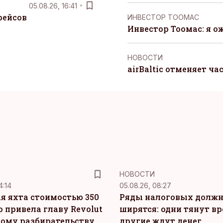
05.08.26, 16:41
рейсов
ИНВЕСТОР ТООМАС
Инвестор Тоомас: я о
НОВОСТИ
airBaltic отменяет ча
НОВОСТИ
4:14
05.08.26, 08:27
я яхта стоимостью 350
Ряды налоговых долж
о привела главу Revolut
ширятся: одни тянут вр
ному разбирательству
другие ждут денег