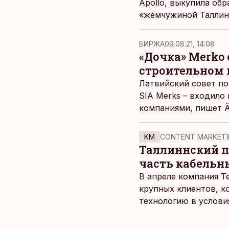
Apollo, выкупила об
«жемчужиной Таллинн
БИРЖА
09.08.21, 14:08
«Дочка» Merko 
строительном 
Латвийский совет по
SIA Merks – входило
компаниями, пишет
Ä
KM
CONTENT MARKETI
Таллиннский по
часть кабельн
В апреле компания T
крупных клиентов, к
технологию в услови