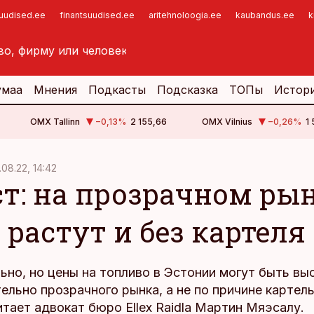
suudised.ee
finantsuudised.ee
aritehnoloogia.ee
kaubandus.ee
k
умаа
Мнения
Подкасты
Подсказка
ТОПы
Истор
OMX Tallinn
−0,13
%
2 155,66
OMX Vilnius
−0,26
%
1
.08.22, 14:42
т: на прозрачном ры
 растут и без картеля
но, но цены на топливо в Эстонии могут быть вы
ельно прозрачного рынка, а не по причине картел
итает адвокат бюро Ellex Raidla Мартин Мяэсалу.