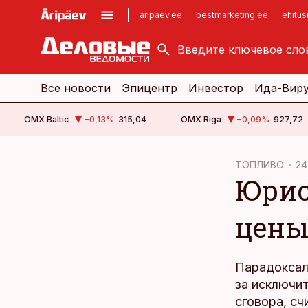
aripaev.ee
bestmarketing.ee
ehitu
kinnisvarauudised.ee
imelineajalugu.ee
logistikauudised.ee
imelineteadus.ee
Все новости
Эпицентр
Инвестор
Ида-Вир
OMX Baltic
−0,13
%
315,04
OMX Riga
−0,09
%
927,72
cebook
ТОПЛИВО
24
Юрис
Twitter)
kedIn
цены
ail
k
Парадоксаль
за исключит
сговора, сч