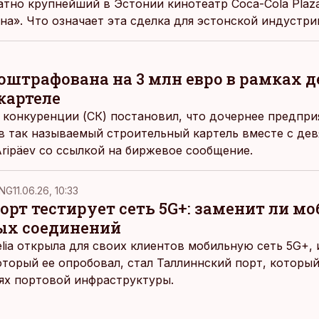
ратно крупнейший в Эстонии кинотеатр Coca-Cola Pla
а». Что означает эта сделка для эстонской индустри
оштрафована на 3 млн евро в рамках д
картеле
 конкуренции (СК) постановил, что дочернее предприя
 в так называемый строительный картель вместе с де
ripäev
со ссылкой на биржевое сообщение.
NG
11.06.26, 10:33
рт тестирует сеть 5G+: заменит ли м
ых соединений
elia открыла для своих клиентов мобильную сеть 5G+,
оторый ее опробовал, стал Таллиннский порт, которы
ях портовой инфраструктуры.