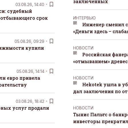
заключенных
03.08.26, 14:40
си: судебный
 отбывающего срок
ИНТЕРВЬЮ
Инженер сменил с
«Деньги здесь – слаба
05.08.26, 09:29
вижимости купили
НОВОСТИ
Российская фанера
«отмыванием» древе
05.08.26, 14:14
лн евро привела
НОВОСТИ
Hekotek ушла в уб
рательству
дал заключения по о
03.08.26, 18:42
рных услуг продали
НОВОСТИ
Тынис Пальтс о банкр
инвесторы прекрати