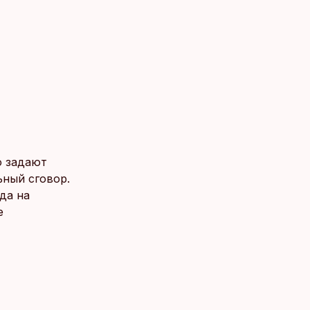
о задают
ьный сговор.
да на
е