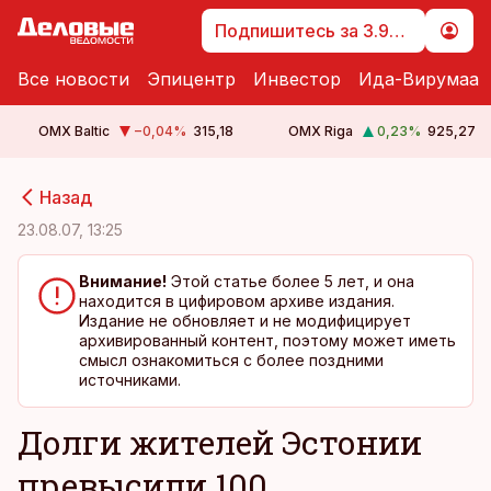
Подпишитесь за 3.99 €
Все новости
Эпицентр
Инвестор
Ида-Вирумаа
OMX Baltic
−0,04
%
315,18
OMX Riga
0,23
%
925,27
cebook
cebook
Назад
Twitter)
Twitter)
23.08.07, 13:25
kedIn
kedIn
Внимание!
Этой статье более 5 лет, и она
находится в цифировом архиве издания.
ail
ail
Издание не обновляет и не модифицирует
архивированный контент, поэтому может иметь
k
k
смысл ознакомиться с более поздними
источниками.
Долги жителей Эстонии
превысили 100