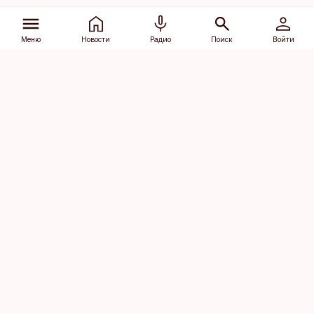
Меню
Новости
Радио
Поиск
Войти
Vana-Lõuna 39/1, 19094 Tallinn
(+372) 667 0111
dv@aripaev.ee
Подписаться
Об Äripäev
Реклама
Контакт
Права на
Кодекс журналистской
использование
этики
контента