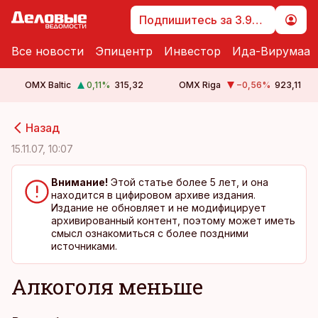
Подпишитесь за 3.99 €
Все новости
Эпицентр
Инвестор
Ида-Вирумаа
OMX Baltic
0,11
%
315,32
OMX Riga
−0,56
%
923,11
cebook
cebook
Назад
Twitter)
Twitter)
15.11.07, 10:07
kedIn
kedIn
Внимание!
Этой статье более 5 лет, и она
находится в цифировом архиве издания.
ail
ail
Издание не обновляет и не модифицирует
архивированный контент, поэтому может иметь
k
k
смысл ознакомиться с более поздними
источниками.
Алкоголя меньше