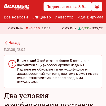
Подпишитесь за 3.99 €
Все новости
Эпицентр
Инвестор
Ида-Вирумаа
OMX Baltic
−0,04
%
315,18
OMX Riga
0,23
%
925,27
cebook
cebook
Назад
Twitter)
Twitter)
11.01.09, 18:04
kedIn
kedIn
Внимание!
Этой статье более 5 лет, и она
находится в цифировом архиве издания.
ail
ail
Издание не обновляет и не модифицирует
архивированный контент, поэтому может иметь
k
k
смысл ознакомиться с более поздними
источниками.
Два условия
возобновления поставок