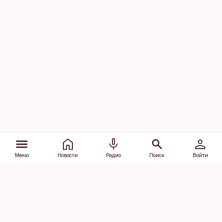
Меню
Новости
Радио
Поиск
Войти
Vana-Lõuna 39/1, 19094 Tallinn