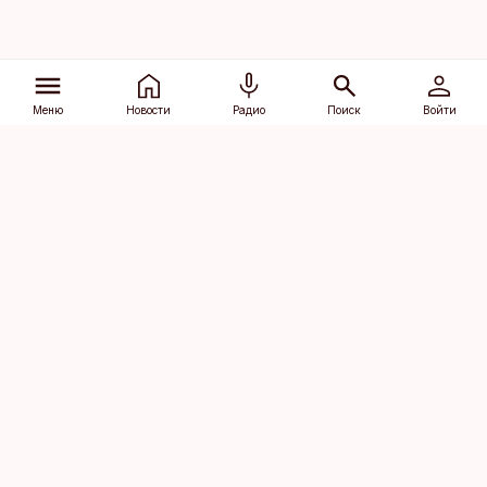
Меню
Новости
Радио
Поиск
Войти
Vana-Lõuna 39/1, 19094 Tallinn
(+372) 667 0111
dv@aripaev.ee
Подписаться
Об Äripäev
Реклама
Контакт
Права на
Кодекс журналистской