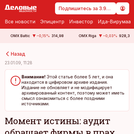
Подпишитесь за 3.99 €
Все новости
Эпицентр
Инвестор
Ида-Вирумаа
OMX Baltic
−0,15
%
314,98
OMX Riga
−0,03
%
928,3
cebook
cebook
Назад
Twitter)
Twitter)
23.01.09, 11:28
kedIn
kedIn
Внимание!
Этой статье более 5 лет, и она
находится в цифировом архиве издания.
ail
ail
Издание не обновляет и не модифицирует
архивированный контент, поэтому может иметь
k
k
смысл ознакомиться с более поздними
источниками.
Момент истины: аудит
обращает фирмы в прах