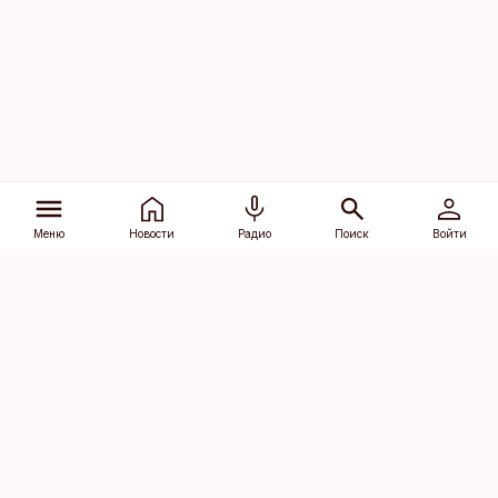
Меню
Новости
Радио
Поиск
Войти
Vana-Lõuna 39/1, 19094 Tallinn
(+372) 667 0111
dv@aripaev.ee