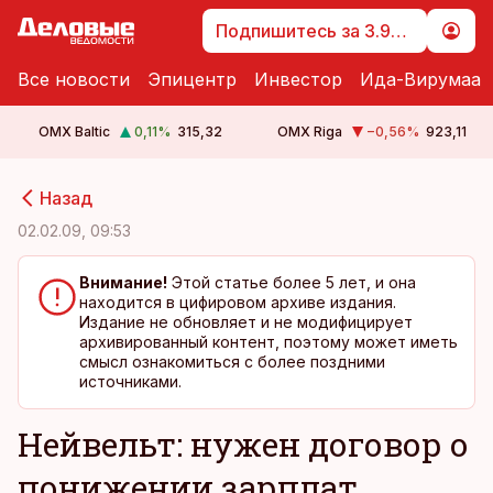
Подпишитесь за 3.99 €
Все новости
Эпицентр
Инвестор
Ида-Вирумаа
OMX Baltic
0,11
%
315,32
OMX Riga
−0,56
%
923,11
cebook
cebook
Назад
Twitter)
Twitter)
02.02.09, 09:53
kedIn
kedIn
Внимание!
Этой статье более 5 лет, и она
находится в цифировом архиве издания.
ail
ail
Издание не обновляет и не модифицирует
архивированный контент, поэтому может иметь
k
k
смысл ознакомиться с более поздними
источниками.
Нейвельт: нужен договор о
понижении зарплат