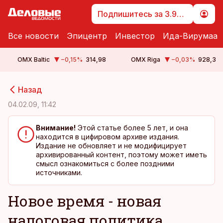
Подпишитесь за 3.99 €
Все новости
Эпицентр
Инвестор
Ида-Вирумаа
OMX Baltic
−0,15
%
314,98
OMX Riga
−0,03
%
928,3
cebook
cebook
Назад
Twitter)
Twitter)
04.02.09, 11:42
kedIn
kedIn
Внимание!
Этой статье более 5 лет, и она
находится в цифировом архиве издания.
ail
ail
Издание не обновляет и не модифицирует
архивированный контент, поэтому может иметь
k
k
смысл ознакомиться с более поздними
источниками.
Новое время - новая
налоговая политика