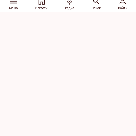
Меню
Новости
Радио
Поиск
Войти
Vana-Lõuna 39/1, 19094 Tallinn
(+372) 667 0111
dv@aripaev.ee
Подписаться
Об Äripäev
Реклама
Контакт
Права на
Кодекс журналистской
использование
этики
контента
Общие условия
Политика