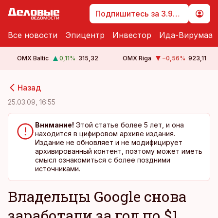
Подпишитесь за 3.99 €
Все новости
Эпицентр
Инвестор
Ида-Вирумаа
OMX Baltic
0,11
%
315,32
OMX Riga
−0,56
%
923,11
cebook
cebook
Назад
Twitter)
Twitter)
25.03.09, 16:55
kedIn
kedIn
Внимание!
Этой статье более 5 лет, и она
находится в цифировом архиве издания.
ail
ail
Издание не обновляет и не модифицирует
архивированный контент, поэтому может иметь
k
k
смысл ознакомиться с более поздними
источниками.
Владельцы Google снова
заработали за год по $1