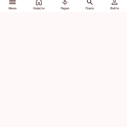
Меню
Новости
Радио
Поиск
Войти
Vana-Lõuna 39/1, 19094 Tallinn
(+372) 667 0111
dv@aripaev.ee
Подписаться
Об Äripäev
Реклама
Контакт
Права на
Кодекс журналистской
использование
этики
контента
Общие условия
Политика